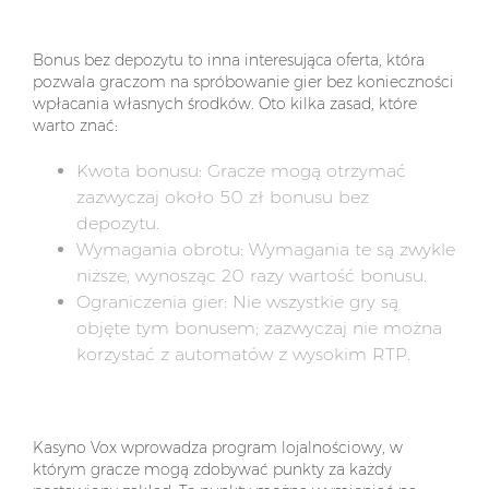
2. Bonus bez depozytu
Bonus bez depozytu to inna interesująca oferta, która
pozwala graczom na spróbowanie gier bez konieczności
wpłacania własnych środków. Oto kilka zasad, które
warto znać:
Kwota bonusu: Gracze mogą otrzymać
zazwyczaj około 50 zł bonusu bez
depozytu.
Wymagania obrotu: Wymagania te są zwykle
niższe, wynosząc 20 razy wartość bonusu.
Ograniczenia gier: Nie wszystkie gry są
objęte tym bonusem; zazwyczaj nie można
korzystać z automatów z wysokim RTP.
3. Program lojalnościowy
Kasyno Vox wprowadza program lojalnościowy, w
którym gracze mogą zdobywać punkty za każdy