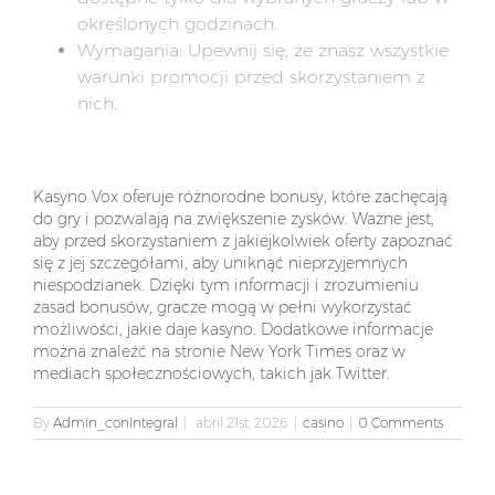
określonych godzinach.
Wymagania: Upewnij się, że znasz wszystkie
warunki promocji przed skorzystaniem z
nich.
Podsumowanie
Kasyno Vox oferuje różnorodne bonusy, które zachęcają
do gry i pozwalają na zwiększenie zysków. Ważne jest,
aby przed skorzystaniem z jakiejkolwiek oferty zapoznać
się z jej szczegółami, aby uniknąć nieprzyjemnych
niespodzianek. Dzięki tym informacji i zrozumieniu
zasad bonusów, gracze mogą w pełni wykorzystać
możliwości, jakie daje kasyno. Dodatkowe informacje
można znaleźć na stronie
New York Times
oraz w
mediach społecznościowych, takich jak
Twitter
.
By
Admin_conintegral
|
abril 21st, 2026
|
casino
|
0 Comments