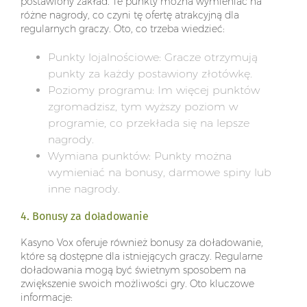
postawiony zakład. Te punkty można wymieniać na
różne nagrody, co czyni tę ofertę atrakcyjną dla
regularnych graczy. Oto, co trzeba wiedzieć:
Punkty lojalnościowe: Gracze otrzymują
punkty za każdy postawiony złotówkę.
Poziomy programu: Im więcej punktów
zgromadzisz, tym wyższy poziom w
programie, co przekłada się na lepsze
nagrody.
Wymiana punktów: Punkty można
wymieniać na bonusy, darmowe spiny lub
inne nagrody.
4. Bonusy za doładowanie
Kasyno Vox oferuje również bonusy za doładowanie,
które są dostępne dla istniejących graczy. Regularne
doładowania mogą być świetnym sposobem na
zwiększenie swoich możliwości gry. Oto kluczowe
informacje: