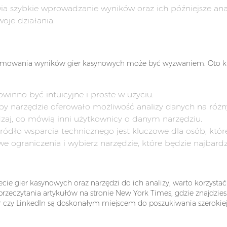
a szybkie wprowadzanie wyników oraz ich późniejsze ana
oje działania.
ie?
rmowania wyników gier kasynowych może być wyzwaniem. Oto kil
winno być intuicyjne i proste w użyciu.
by narzędzie oferowało możliwość analizy danych na róż
aj, co mówią inni użytkownicy o danym narzędziu.
ódło wsparcia technicznego jest kluczowe dla osób, któ
ograniczenia i wybierz narzędzie, które będzie najbardzi
ie gier kasynowych oraz narzędzi do ich analizy, warto korzysta
rzeczytania artykułów na stronie
New York Times
, gdzie znajdzie
r
czy
LinkedIn
są doskonałym miejscem do poszukiwania szerokiej 