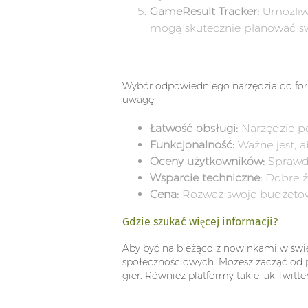
GameResult Tracker:
Umożliwi
mogą skutecznie planować sw
Jak wybrać odpowiednie narzędz
Wybór odpowiedniego narzędzia do fo
uwagę:
Łatwość obsługi:
Narzędzie po
Funkcjonalność:
Ważne jest, a
Oceny użytkowników:
Sprawdz
Wsparcie techniczne:
Dobre źr
Cena:
Rozważ swoje budżetowe 
Gdzie szukać więcej informacji?
Aby być na bieżąco z nowinkami w świec
społecznościowych. Możesz zacząć od p
gier. Również platformy takie jak
Twitte
Podsumowanie