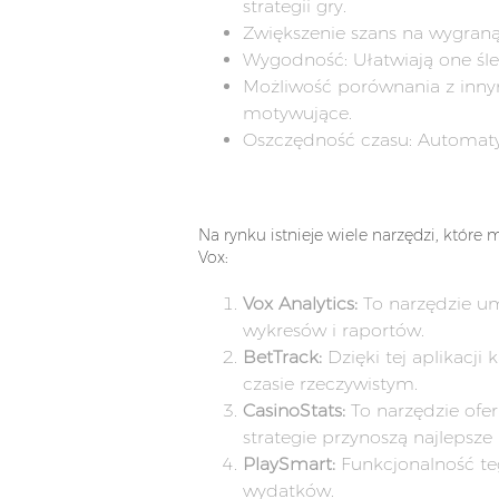
strategii gry.
Zwiększenie szans na wygran
Wygodność: Ułatwiają one śle
Możliwość porównania z inny
motywujące.
Oszczędność czasu: Automatyz
Najlepsze narzędzia do formowa
Na rynku istnieje wiele narzędzi, któ
Vox:
Vox Analytics:
To narzędzie um
wykresów i raportów.
BetTrack:
Dzięki tej aplikacj
czasie rzeczywistym.
CasinoStats:
To narzędzie ofer
strategie przynoszą najlepsze 
PlaySmart:
Funkcjonalność te
wydatków.