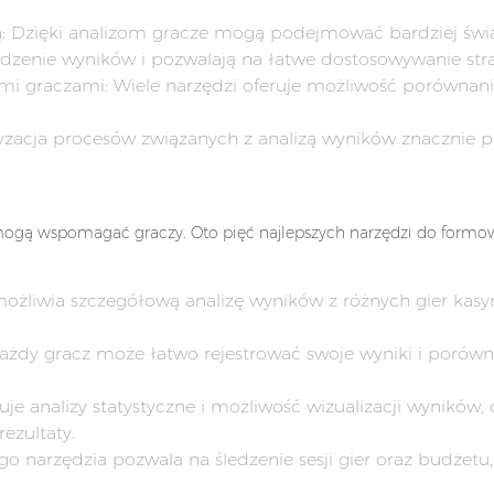
ą: Dzięki analizom gracze mogą podejmować bardziej św
dzenie wyników i pozwalają na łatwe dostosowywanie strat
mi graczami: Wiele narzędzi oferuje możliwość porównan
acja procesów związanych z analizą wyników znacznie prz
nia wyników gier kasynowych Vox
re mogą wspomagać graczy. Oto pięć najlepszych narzędzi do for
ożliwia szczegółową analizę wyników z różnych gier kas
i każdy gracz może łatwo rejestrować swoje wyniki i porów
uje analizy statystyczne i możliwość wizualizacji wyników,
rezultaty.
go narzędzia pozwala na śledzenie sesji gier oraz budże