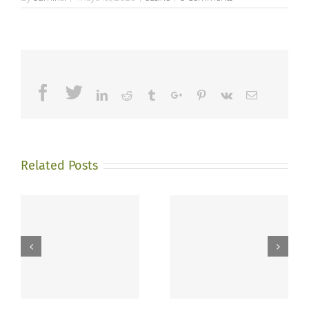
Facebook
Twitter
Linkedin
Reddit
Tumblr
Google+
Pinterest
Vk
Email
Related Posts
do
Najlepsze narzędzia do
Najlepsze narzędzia do
ów
Formowania wyników
Formowania wyników
x
gier kasynowych Vox
gier kasynowych Vox