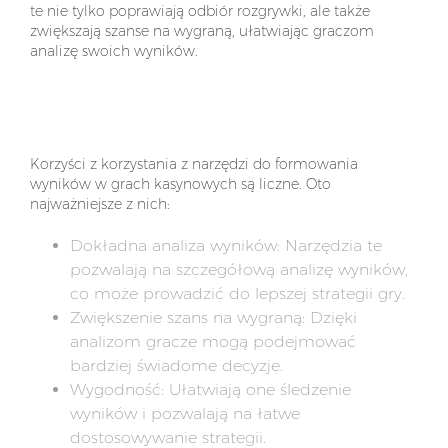
te nie tylko poprawiają odbiór rozgrywki, ale także
zwiększają szanse na wygraną, ułatwiając graczom
analizę swoich wyników.
Dlaczego warto korzystać z narzędzi do
formowania wyników?
Korzyści z korzystania z narzędzi do formowania
wyników w grach kasynowych są liczne. Oto
najważniejsze z nich:
Dokładna analiza wyników: Narzędzia te
pozwalają na szczegółową analizę wyników,
co może prowadzić do lepszej strategii gry.
Zwiększenie szans na wygraną: Dzięki
analizom gracze mogą podejmować
bardziej świadome decyzje.
Wygodność: Ułatwiają one śledzenie
wyników i pozwalają na łatwe
dostosowywanie strategii.