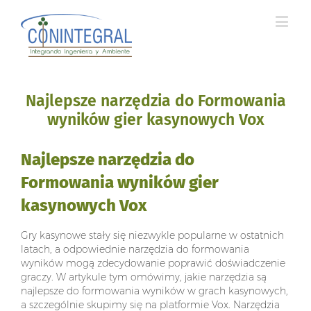
Najlepsze narzędzia do Formowania
wyników gier kasynowych Vox
Najlepsze narzędzia do
Formowania wyników gier
kasynowych Vox
Gry kasynowe stały się niezwykle popularne w ostatnich
latach, a odpowiednie narzędzia do formowania
wyników mogą zdecydowanie poprawić doświadczenie
graczy. W artykule tym omówimy, jakie narzędzia są
najlepsze do formowania wyników w grach kasynowych,
a szczególnie skupimy się na platformie Vox. Narzędzia