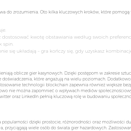
atwa do zrozumienia. Oto kilka kluczowych kroków, które pomogą
je.
z dostosować kwotę obstawiania według swoich preferencj
 spin.
ie się układają – gra kończy się, gdy uzyskasz kombinacj
iają oblicze gier kasynowych. Dzięki postępom w zakresie sztuczne
e doświadczenia, które angażują na wielu poziomach. Dodatkowo
stosowanie technologii blockchain zapewnia również większe bezpi
datkowo nie można zapomnieć o wpływach mediów społecznościowy
witter
oraz
LinkedIn
pełnią kluczową rolę w budowaniu społecznoś
 popularności dzięki prostocie, różnorodności oraz możliwości du
buła, przyciągają wiele osób do świata gier hazardowych. Zastoso