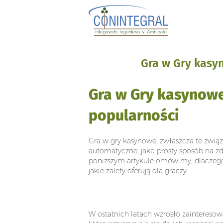
Gra w Gry kasy
Gra w Gry kasynowe
popularności
Gra w gry kasynowe, zwłaszcza te zwią
automatyczne, jako prosty sposób na z
poniższym artykule omówimy, dlaczego 
jakie zalety oferują dla graczy.
Dlaczego gry kasynowe Vox są t
W ostatnich latach wzrosło zainteresow