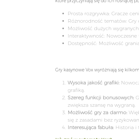
które przyczyniają się do ich rosnącej p
Prosta rozgrywka: Gracze cen
Różnorodność tematów: Gry o
Możliwość dużych wygranych: 
Interaktywność: Nowoczesne 
Dostępność: Możliwość grania
Cechy gry kasynowej Vox
Gry kasynowe Vox wyróżniają się kilkom
Wysoka jakość grafiki:
Nowocze
grafiką.
Szereg funkcji bonusowych:
Gr
zwiększa szansę na wygraną.
Możliwość gry za darmo:
Więk
się z zasadami bez ryzykowan
Interesująca fabuła:
Historia i