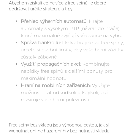
Abychom získali co nejvíce z free spinů, je dobré
dodržovat určité strategie a tipy:
Přehled výherních automatů:
Hrajte
automaty s vysokým RTP (návrat do hráče),
které maximálně zvyšují vaše šance na výhru.
Správa bankrollu:
I když hrajete za free spiny,
určete si osobní limity, aby vaše herní zážitky
zůstaly zábavné.
Využití propagačních akcí:
Kombinujte
nabídky free spinů s dalšími bonusy pro
maximální hodnotu.
Hraní na mobilních zařízeních:
Využijte
možnost hrát odkudkoli a kdykoli, což
rozšiřuje vaše herní příležitosti.
Závěr
Free spiny bez vkladu jsou výhodnou cestou, jak si
vychutnat online hazardní hry bez nutnosti vkladu