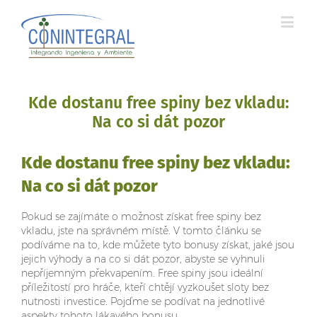
Kde dostanu free spiny bez vkladu:
Na co si dát pozor
Kde dostanu free spiny bez vkladu:
Na co si dát pozor
Pokud se zajímáte o možnost získat free spiny bez
vkladu, jste na správném místě. V tomto článku se
podíváme na to, kde můžete tyto bonusy získat, jaké jsou
jejich výhody a na co si dát pozor, abyste se vyhnuli
nepříjemným překvapením. Free spiny jsou ideální
příležitostí pro hráče, kteří chtějí vyzkoušet sloty bez
nutnosti investice. Pojďme se podívat na jednotlivé
aspekty tohoto lákavého bonusu.