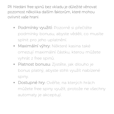
Při hledání free spinů bez vkladu je důležité věnovat
pozornost několika dalším faktorům, které mohou
ovlivnit vaše hraní:
Podmínky využití:
Pozorně si přečtěte
podmínky bonusu, abyste věděli, co musíte
splnit pro jeho uplatnění.
Maximální výhry:
Některé kasina také
omezují maximální částku, kterou můžete
vyhrát z free spinů.
Platnost bonusu:
Zjistěte, jak dlouho je
bonus platný, abyste stihli využít nabízené
spiny.
Dostupné hry:
Ověřte, na kterých hrách
můžete free spiny využít, protože ne všechny
automaty je akceptují.
Jak maximálně využít free spiny?