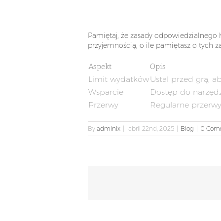
Podsumowanie
Pamiętaj, że zasady odpowiedzialnego 
przyjemnością, o ile pamiętasz o tych z
Aspekt
Opis
Limit wydatków
Ustal przed grą, 
Wsparcie
Dostęp do narzędz
Przerwy
Regularne przerw
By
admlnlx
|
abril 22nd, 2025
|
Blog
|
0 Com