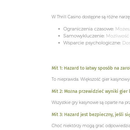
Jakie są dostępne narzędzia wsp
W Thrill Casino dostępne są różne narzę
Ograniczenia czasowe:
Możesz 
Samowykluczenie:
Możliwość 
Wsparcie psychologiczne:
Dos
Popularne mity dotyczące hazar
Mit 1: Hazard to łatwy sposób na zar
To nieprawda. Większość gier kasynowyc
Mit 2: Można przewidzieć wyniki gier
Wszystkie gry kasynowe są oparte na pr
Mit 3: Hazard jest bezpieczny, jeśli si
Choć niektórzy mogą grać odpowiedzial