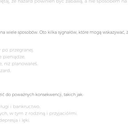
taj, że hazard powinien być zabawą, a nie sposobem na 
go hazardu?
na wiele sposobów. Oto kilka sygnałów, które mogą wskazywać, 
 po przegranej.
 pieniądze.
, niż planowałeś.
zard.
nia od hazardu?
ć do poważnych konsekwencji, takich jak:
ługi i bankructwo.
ch, w tym z rodziną i przyjaciółmi.
presja i lęki.