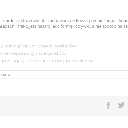
hazardu są kluczowe dla zachowania zdrowia psychicznego i fina
asadach i traktujesz hazard jako formę rozrywki, a nie sposób na za
aby uniknąć nadmiernych wydatków.
i samopomocy i specjalistów.
y pomagają utrzymać zdrową perspektywę.
ments
Face
T