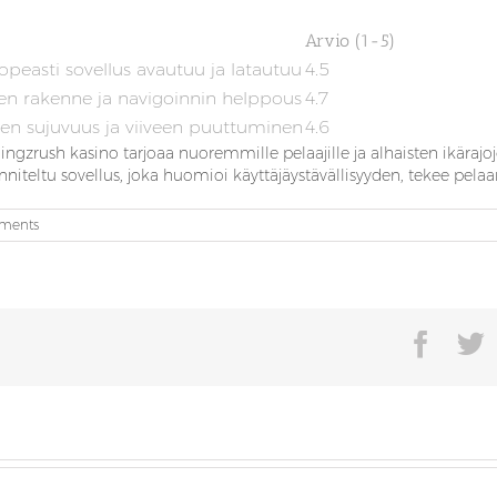
Arvio (1-5)
peasti sovellus avautuu ja latautuu
4.5
nen rakenne ja navigoinnin helppous
4.7
en sujuvuus ja viiveen puuttuminen
4.6
ingzrush kasino
tarjoaa nuoremmille pelaajille ja alhaisten ikärajoj
niteltu sovellus, joka huomioi käyttäjäystävällisyyden, tekee pelaam
ments
Face
T