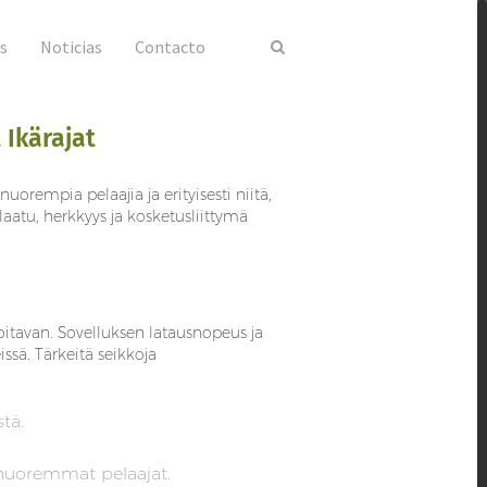
s
Noticias
Contacto
 Ikärajat
orempia pelaajia ja erityisesti niitä,
laatu, herkkyys ja kosketusliittymä
oitavan. Sovelluksen latausnopeus ja
issä. Tärkeitä seikkoja
tä.
 nuoremmat pelaajat.