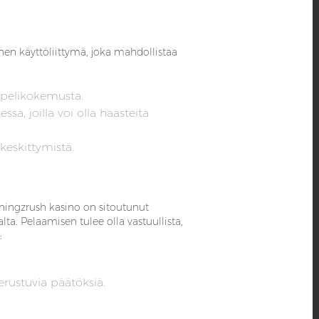
en käyttöliittymä, joka mahdollistaa
 pelikokemusta.
a, joilla voi olla haasteita
 keskittymistä.
inningzrush kasino on sitoutunut
. Pelaamisen tulee olla vastuullista,
:
erustuvia päätöksiä.