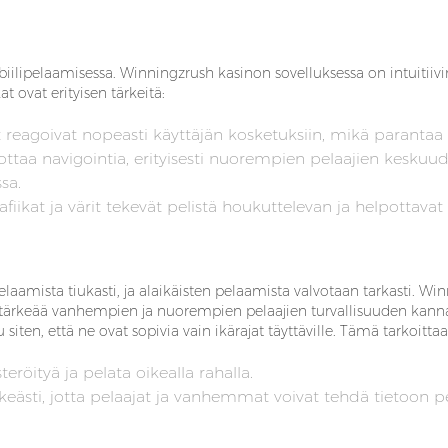
kemus
lipelaamisessa. Winningzrush kasinon sovelluksessa on intuitiivin
 ovat erityisen tärkeitä:
t reagoivat nopeasti käyttäjän kosketuksiin, mikä parantaa
aa navigointia, erityisesti nuorempien pelaajien keskuudess
sa.
fiikat ja värit tekevät pelistä houkuttelevan ja helpottavat
a
laamista tiukasti, ja alaikäisten pelaamista valvotaan tarkasti. W
ärkeää vanhempien ja nuorempien pelaajien turvallisuuden kannalta
siten, että ne ovat sopivia vain ikärajat täyttäville. Tämä tarkoittaa
steröityä ja pelata oikealla rahalla.
lkeästi, jotta pelaajat ja vanhemmat voivat tehdä tietoon p
isen ominaisuudet