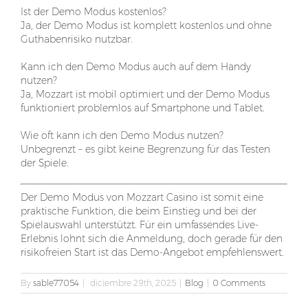
Ist der Demo Modus kostenlos?
Ja, der Demo Modus ist komplett kostenlos und ohne
Guthabenrisiko nutzbar.
Kann ich den Demo Modus auch auf dem Handy
nutzen?
Ja, Mozzart ist mobil optimiert und der Demo Modus
funktioniert problemlos auf Smartphone und Tablet.
Wie oft kann ich den Demo Modus nutzen?
Unbegrenzt – es gibt keine Begrenzung für das Testen
der Spiele.
Der Demo Modus von Mozzart Casino ist somit eine
praktische Funktion, die beim Einstieg und bei der
Spielauswahl unterstützt. Für ein umfassendes Live-
Erlebnis lohnt sich die Anmeldung, doch gerade für den
risikofreien Start ist das Demo-Angebot empfehlenswert.
By
sable77054
|
diciembre 29th, 2025
|
Blog
|
0 Comments