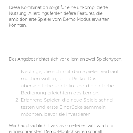
Diese Kombination sorgt für eine unkomplizierte
Nutzung. Allerdings fehlen tiefere Features, die
ambitionierte Spieler vom Demo Modus erwarten
könnten.
Für wen eignet sich der Demo Modus bei
Mozzart besonders?
Das Angebot richtet sich vor allem an zwei Spielertypen:
Neulinge, die sich mit den Spielen vertraut
machen wollen, ohne Risiko. Das
übersichtliche Portfolio und die einfache
Bedienung erleichtern das Lernen.
Erfahrene Spieler, die neue Spiele schnell
testen und erste Eindrücke sammeln
möchten, bevor sie investieren.
Wer hauptsächlich Live Casino erleben will, wird die
eingeschränkten Demo-Möglichkeiten schnell