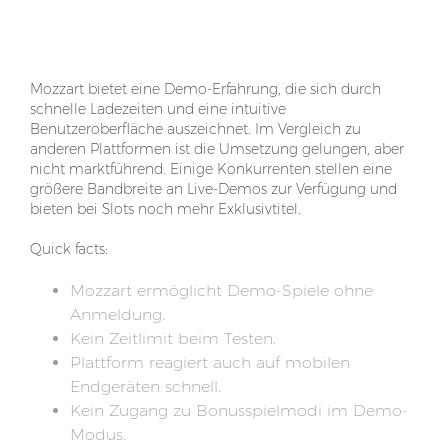
Demo Modus im Vergleich zum
Marktdurchschnitt
Mozzart bietet eine Demo-Erfahrung, die sich durch
schnelle Ladezeiten und eine intuitive
Benutzeroberfläche auszeichnet. Im Vergleich zu
anderen Plattformen ist die Umsetzung gelungen, aber
nicht marktführend. Einige Konkurrenten stellen eine
größere Bandbreite an Live-Demos zur Verfügung und
bieten bei Slots noch mehr Exklusivtitel.
Quick facts:
Mozzart ermöglicht Demo-Spiele ohne
Anmeldung.
Kein Zeitlimit beim Testen.
Plattform reagiert auch auf mobilen
Endgeräten schnell.
Kein Zugang zu Bonusspielmodi im Demo-
Modus.