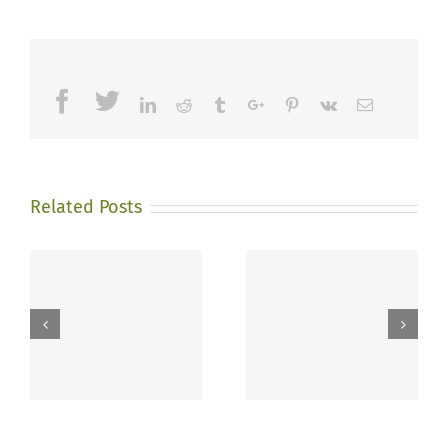
Facebook
Twitter
Linkedin
Reddit
Tumblr
Google+
Pinterest
Vk
Email
Related Posts
Vibrant reels leading to
Ugodna igra i thor
jackpot thrills through
fortune online casino
y
https://slotmonster-
za sve igrače koji
o
unitedkingdom.co.uk
cijene kvalitetu i
offer endless
zabavu
possibilities