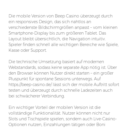
gestaltet?
Die mobile Version von Beep Casino überzeugt durch
ein responsives Design, das sich nahtlos an
verschiedenste Bildschirmgrößen anpasst – vom kleinen
Smartphone-Display bis zum größeren Tablet. Das
Layout bleibt übersichtlich, die Navigation intuitiv.
Spieler finden schnell alle wichtigen Bereiche wie Spiele,
Kasse oder Support.
Die technische Umsetzung basiert auf modernen
Webstandards, sodass keine separate App nötig ist. Über
den Browser können Nutzer direkt starten – ein großer
Pluspunkt für spontane Sessions unterwegs.
Auf
https://beep-casino.de/
lässt sich der mobile Auftritt sofort
testen und überzeugt durch schnelle Ladezeiten auch
bei schwächerer Verbindung.
Ein wichtiger Vorteil der mobilen Version ist die
vollständige Funktionalität. Nutzer können nicht nur
Slots und Tischspiele spielen, sondern auch Live-Casino-
Optionen nutzen, Einzahlungen tätigen oder Boni