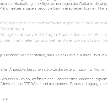
idender Bedeutung. Im Allgemeinen liegen die Wettanforderunge
 Mal umsetzen müssen, bevor Sie Gewinne abheben können. Hier si
terschiedlich zu den Wettanforderungen bei. Spielautom
0% beitragen.
Gültigkeitsdauer von 30 Tagen. Nach Ablauf dieser Frist ve
für den maximalen Einsatz während der Bonusnutzung, wa
en können Sie sicherstellen, dass Sie das Beste aus Ihren Bonus
ellen Angebote, besuchen Sie bitte die Seite
whizzspin willkomm
s Whizzspin Casino umfangreiche Sicherheitsmaßnahmen implement
en Dienste, hohe RTP-Werte und transparente Bonusbedingungen si
ments