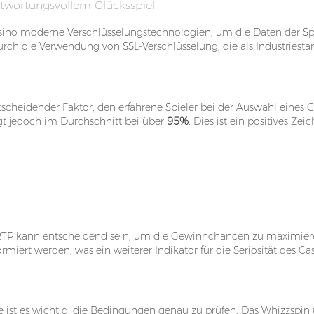
twortungsvollem Glücksspiel.
sino moderne Verschlüsselungstechnologien, um die Daten der Sp
urch die Verwendung von SSL-Verschlüsselung, die als Industriestan
tscheidender Faktor, den erfahrene Spieler bei der Auswahl eines 
iegt jedoch im Durchschnitt bei über
95%
. Dies ist ein positives Zei
RTP kann entscheidend sein, um die Gewinnchancen zu maximieren.
rmiert werden, was ein weiterer Indikator für die Seriosität des Casi
orderungen
ist es wichtig, die Bedingungen genau zu prüfen. Das Whizzspin Ca