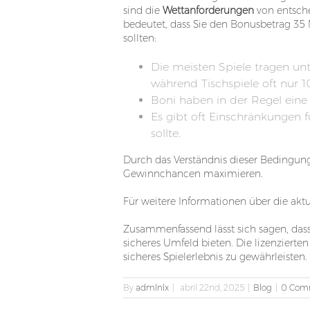
sind die
Wettanforderungen
von entsche
bedeutet, dass Sie den Bonusbetrag 35
sollten:
Die meisten Spiele tragen un
während Tischspiele oft nur 1
Boni haben in der Regel eine 
Es gibt oft Einschränkungen 
sollte.
Durch das Verständnis dieser Bedingung
Gewinnchancen maximieren.
Für weitere Informationen über die aktu
Zusammenfassend lässt sich sagen, das
sicheres Umfeld bieten. Die lizenziert
sicheres Spielerlebnis zu gewährleisten.
By
admlnlx
|
abril 22nd, 2025
|
Blog
|
0 Com