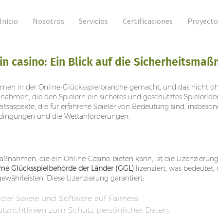
Inicio
Nosotros
Servicios
Certificaciones
Proyecto
in casino: Ein Blick auf die Sicherheitsma
amen in der Online-Glücksspielbranche gemacht, und das nicht 
ahmen, die den Spielern ein sicheres und geschütztes Spielerlebni
heitsaspekte, die für erfahrene Spieler von Bedeutung sind, insbeso
dingungen und die Wettanforderungen.
ierung
ßnahmen, die ein Online-Casino bieten kann, ist die Lizenzierun
e Glücksspielbehörde der Länder (GGL)
lizenziert, was bedeutet, 
ewährleisten. Diese Lizenzierung garantiert:
r Spiele und Software auf Fairness.
tzrichtlinien zum Schutz persönlicher Daten.