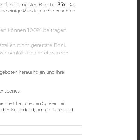
n für die meisten Boni bei
35x
. Das
nd einige Punkte, die Sie beachten
aten können 100% beitragen,
rfallen nicht genutzte Boni.
s ebenfalls beachtet werden
angeboten herausholen und Ihre
ensbonus
.
iert hat, die den Spielern ein
nd entscheidend, um ein faires und