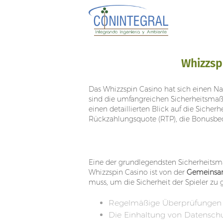
Whizzsp
Das Whizzspin Casino hat sich einen N
sind die umfangreichen Sicherheitsmaßn
einen detaillierten Blick auf die Sicher
Rückzahlungsquote (RTP), die Bonusbe
Sicherheitszertifikate und Regul
Eine der grundlegendsten Sicherheitsma
Whizzspin Casino ist von der
Gemeinsam
muss, um die Sicherheit der Spieler zu g
Regelmäßige Überprüfungen de
Die Einhaltung von Datenschu