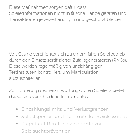
Diese Maßnahmen sorgen dafür, dass
Spielerinformationen nicht in falsche Hände geraten und
Transaktionen jederzeit anonym und geschützt bleiben.
Wie wird Fairness und verantwortungsvolles
Spielen gewährleistet?
Volt Casino verpflichtet sich zu einem fairen Spielbetrieb
durch den Einsatz zertifizierter Zufallsgeneratoren (RNGs).
Diese werden regelmäßig von unabhängigen
Testinstituten kontrolliert, um Manipulation
auszuschließen.
Zur Förderung des verantwortungsvollen Spielens bietet
das Casino verschiedene Instrumente an:
Einzahlungslimits und Verlustgrenzen
Selbstsperren und Zeitlimits für Spielsessions
Zugriff auf Beratungsangebote zur
Spielsuchtprävention