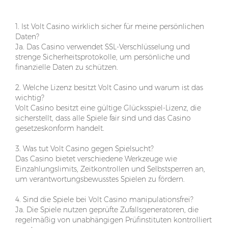
Sicherheitsstandards bei Volt Casino
1. Ist Volt Casino wirklich sicher für meine persönlichen
Daten?
Ja. Das Casino verwendet SSL-Verschlüsselung und
strenge Sicherheitsprotokolle, um persönliche und
finanzielle Daten zu schützen.
2. Welche Lizenz besitzt Volt Casino und warum ist das
wichtig?
Volt Casino besitzt eine gültige Glücksspiel-Lizenz, die
sicherstellt, dass alle Spiele fair sind und das Casino
gesetzeskonform handelt.
3. Was tut Volt Casino gegen Spielsucht?
Das Casino bietet verschiedene Werkzeuge wie
Einzahlungslimits, Zeitkontrollen und Selbstsperren an,
um verantwortungsbewusstes Spielen zu fördern.
4. Sind die Spiele bei Volt Casino manipulationsfrei?
Ja. Die Spiele nutzen geprüfte Zufallsgeneratoren, die
regelmäßig von unabhängigen Prüfinstituten kontrolliert