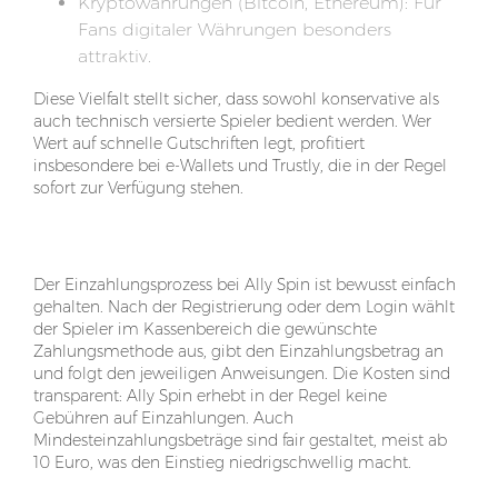
Kryptowährungen (Bitcoin, Ethereum): Für
Fans digitaler Währungen besonders
attraktiv.
Diese Vielfalt stellt sicher, dass sowohl konservative als
auch technisch versierte Spieler bedient werden. Wer
Wert auf schnelle Gutschriften legt, profitiert
insbesondere bei e-Wallets und Trustly, die in der Regel
sofort zur Verfügung stehen.
Wie funktionieren die Einzahlungen konkret?
Der Einzahlungsprozess bei Ally Spin ist bewusst einfach
gehalten. Nach der Registrierung oder dem Login wählt
der Spieler im Kassenbereich die gewünschte
Zahlungsmethode aus, gibt den Einzahlungsbetrag an
und folgt den jeweiligen Anweisungen. Die Kosten sind
transparent: Ally Spin erhebt in der Regel keine
Gebühren auf Einzahlungen. Auch
Mindesteinzahlungsbeträge sind fair gestaltet, meist ab
10 Euro, was den Einstieg niedrigschwellig macht.