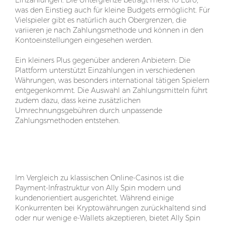
was den Einstieg auch für kleine Budgets ermöglicht. Für
Vielspieler gibt es natürlich auch Obergrenzen, die
variieren je nach Zahlungsmethode und können in den
Kontoeinstellungen eingesehen werden.
Ein kleiners Plus gegenüber anderen Anbietern: Die
Plattform unterstützt Einzahlungen in verschiedenen
Währungen, was besonders international tätigen Spielern
entgegenkommt. Die Auswahl an Zahlungsmitteln führt
zudem dazu, dass keine zusätzlichen
Umrechnungsgebühren durch unpassende
Zahlungsmethoden entstehen.
Wie schneidet Ally Spin im Vergleich zum
Branchendurchschnitt ab?
Im Vergleich zu klassischen Online-Casinos ist die
Payment-Infrastruktur von Ally Spin modern und
kundenorientiert ausgerichtet. Während einige
Konkurrenten bei Kryptowährungen zurückhaltend sind
oder nur wenige e-Wallets akzeptieren, bietet Ally Spin