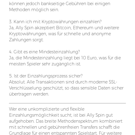
können jedoch bankseitige Gebühren bei einigen
Methoden möglich sein.
3. Kann ich mit Kryptowährungen einzahlen?
Ja, Ally Spin akzeptiert Bitcoin, Ethereum und weitere
Kryptowährungen, was für schnelle und anonyme
Zahlungen sorgt.
4. Gibt es eine Mindesteinzahlung?
Ja, die Mindesteinzahlung liegt bei 10 Euro, was für die
meisten Spieler sehr zugänglich ist.
5. Ist der Einzahlungsprozess sicher?
Absolut. Alle Transaktionen sind durch moderne SSL-
Verschlüsselung geschützt, so dass sensible Daten sicher
übertragen werden.
Wer eine unkomplizierte und flexible
Einzahlungsmöglichkeit sucht, ist bei Ally Spin gut
aufgehoben. Das breite Methodenspektrum kombiniert
mit schnellen und gebührenfreien Transfers schafft die
Grundlage für einen entspannten Spielstart. Für weitere