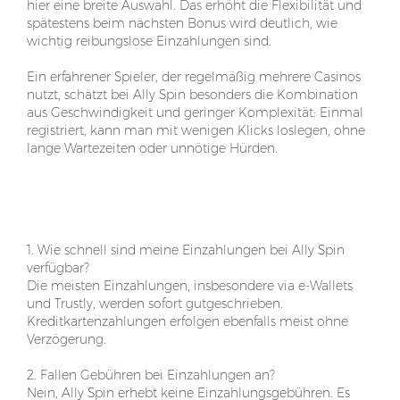
hier eine breite Auswahl. Das erhöht die Flexibilität und
spätestens beim nächsten Bonus wird deutlich, wie
wichtig reibungslose Einzahlungen sind.
Ein erfahrener Spieler, der regelmäßig mehrere Casinos
nutzt, schätzt bei Ally Spin besonders die Kombination
aus Geschwindigkeit und geringer Komplexität: Einmal
registriert, kann man mit wenigen Klicks loslegen, ohne
lange Wartezeiten oder unnötige Hürden.
FAQ zu den Einzahlungsoptionen bei Ally Spin
Casino
1. Wie schnell sind meine Einzahlungen bei Ally Spin
verfügbar?
Die meisten Einzahlungen, insbesondere via e-Wallets
und Trustly, werden sofort gutgeschrieben.
Kreditkartenzahlungen erfolgen ebenfalls meist ohne
Verzögerung.
2. Fallen Gebühren bei Einzahlungen an?
Nein, Ally Spin erhebt keine Einzahlungsgebühren. Es