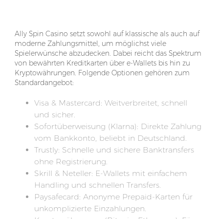
zur Verfügung?
Ally Spin Casino setzt sowohl auf klassische als auch auf
moderne Zahlungsmittel, um möglichst viele
Spielerwünsche abzudecken. Dabei reicht das Spektrum
von bewährten Kreditkarten über e-Wallets bis hin zu
Kryptowährungen. Folgende Optionen gehören zum
Standardangebot:
Visa & Mastercard: Weitverbreitet, schnell
und sicher.
Sofortüberweisung (Klarna): Direkte Zahlung
vom Bankkonto, beliebt in Deutschland.
Trustly: Schnelle und sichere Banktransfers
ohne Registrierung.
Skrill & Neteller: E-Wallets mit einfachem
Handling und schnellen Transfers.
Paysafecard: Anonyme Prepaid-Karten für
unkomplizierte Einzahlungen.