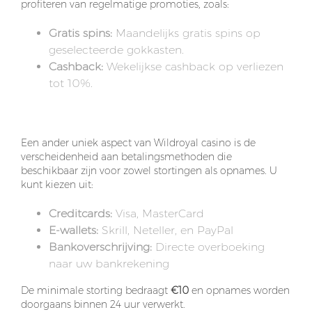
profiteren van regelmatige promoties, zoals:
Gratis spins:
Maandelijks gratis spins op
geselecteerde gokkasten.
Cashback:
Wekelijkse cashback op verliezen
tot 10%.
Betalingsmethoden
Een ander uniek aspect van Wildroyal casino is de
verscheidenheid aan betalingsmethoden die
beschikbaar zijn voor zowel stortingen als opnames. U
kunt kiezen uit:
Creditcards:
Visa, MasterCard
E-wallets:
Skrill, Neteller, en PayPal
Bankoverschrijving:
Directe overboeking
naar uw bankrekening
De minimale storting bedraagt
€10
en opnames worden
doorgaans binnen 24 uur verwerkt.