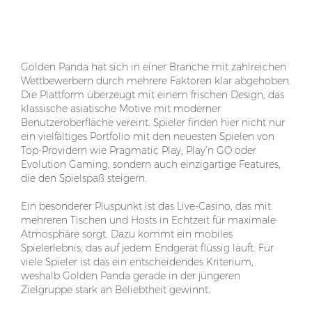
Was macht Golden Panda Casino zum
Trendsetter?
Golden Panda hat sich in einer Branche mit zahlreichen
Wettbewerbern durch mehrere Faktoren klar abgehoben.
Die Plattform überzeugt mit einem frischen Design, das
klassische asiatische Motive mit moderner
Benutzeroberfläche vereint. Spieler finden hier nicht nur
ein vielfältiges Portfolio mit den neuesten Spielen von
Top-Providern wie Pragmatic Play, Play’n GO oder
Evolution Gaming, sondern auch einzigartige Features,
die den Spielspaß steigern.
Ein besonderer Pluspunkt ist das Live-Casino, das mit
mehreren Tischen und Hosts in Echtzeit für maximale
Atmosphäre sorgt. Dazu kommt ein mobiles
Spielerlebnis, das auf jedem Endgerät flüssig läuft. Für
viele Spieler ist das ein entscheidendes Kriterium,
weshalb Golden Panda gerade in der jüngeren
Zielgruppe stark an Beliebtheit gewinnt.