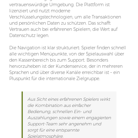
vertrauenswürdige Umgebung. Die Plattform ist
lizenziert und nutzt moderne
Verschlüsselungstechnologien, um alle Transaktionen
und persönlichen Daten zu schützen. Das schafft
Vertrauen auch bei erfahrenen Spielern, die Wert auf
Datenschutz legen.
Die Navigation ist klar strukturiert: Spieler finden schnell
alle wichtigen Menüpunkte, von der Spielauswahl über
den Kassenbereich bis zum Support. Besonders
hervorzuheben ist der Kundenservice, der in mehreren
Sprachen und über diverse Kanäle erreichbar ist – ein
Pluspunkt für die internationale Zielgruppe.
Aus Sicht eines erfahrenen Spielers wirkt
die Kombination aus einfacher
Bedienung, schnellen Ein- und
Auszahlungen sowie einem engagierten
Support-Team sehr angenehm und
sorgt für eine entspannte
Spielatmosphäre.