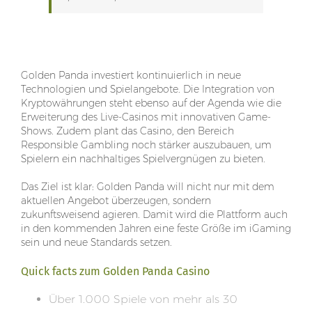
Wohin geht die Reise bei Golden Panda Casino?
Golden Panda investiert kontinuierlich in neue
Technologien und Spielangebote. Die Integration von
Kryptowährungen steht ebenso auf der Agenda wie die
Erweiterung des Live-Casinos mit innovativen Game-
Shows. Zudem plant das Casino, den Bereich
Responsible Gambling noch stärker auszubauen, um
Spielern ein nachhaltiges Spielvergnügen zu bieten.
Das Ziel ist klar: Golden Panda will nicht nur mit dem
aktuellen Angebot überzeugen, sondern
zukunftsweisend agieren. Damit wird die Plattform auch
in den kommenden Jahren eine feste Größe im iGaming
sein und neue Standards setzen.
Quick facts zum Golden Panda Casino
Über 1.000 Spiele von mehr als 30