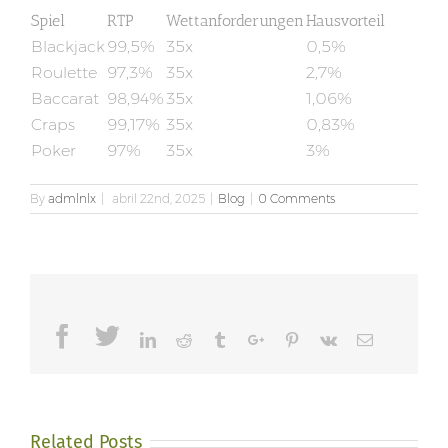
Spiel
RTP
Wettanforderungen
Hausvorteil
Blackjack
99,5%
35x
0,5%
Roulette
97,3%
35x
2,7%
Baccarat
98,94%
35x
1,06%
Craps
99,17%
35x
0,83%
Poker
97%
35x
3%
By
admlnlx
|
abril 22nd, 2025
|
Blog
|
0 Comments
Facebook
Twitter
Linkedin
Reddit
Tumblr
Google+
Pinterest
Vk
Email
Related Posts