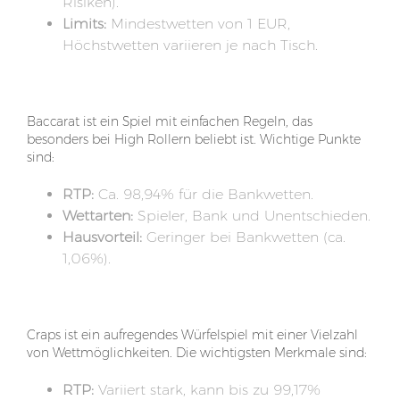
Risiken).
Limits:
Mindestwetten von 1 EUR,
Höchstwetten variieren je nach Tisch.
3. Baccarat
Baccarat ist ein Spiel mit einfachen Regeln, das
besonders bei High Rollern beliebt ist. Wichtige Punkte
sind:
RTP:
Ca. 98,94% für die Bankwetten.
Wettarten:
Spieler, Bank und Unentschieden.
Hausvorteil:
Geringer bei Bankwetten (ca.
1,06%).
4. Craps
Craps ist ein aufregendes Würfelspiel mit einer Vielzahl
von Wettmöglichkeiten. Die wichtigsten Merkmale sind:
RTP:
Variiert stark, kann bis zu 99,17%