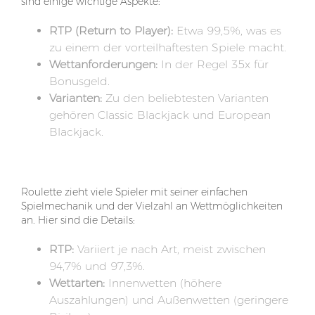
sind einige wichtige Aspekte:
RTP (Return to Player):
Etwa 99,5%, was es
zu einem der vorteilhaftesten Spiele macht.
Wettanforderungen:
In der Regel 35x für
Bonusgeld.
Varianten:
Zu den beliebtesten Varianten
gehören Classic Blackjack und European
Blackjack.
2. Roulette
Roulette zieht viele Spieler mit seiner einfachen
Spielmechanik und der Vielzahl an Wettmöglichkeiten
an. Hier sind die Details:
RTP:
Variiert je nach Art, meist zwischen
94,7% und 97,3%.
Wettarten:
Innenwetten (höhere
Auszahlungen) und Außenwetten (geringere