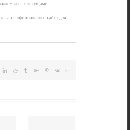
знакомьтесь с текущими
олько с официального сайта для
book
witter
Linkedin
Reddit
Tumblr
Google+
Pinterest
Vk
Email