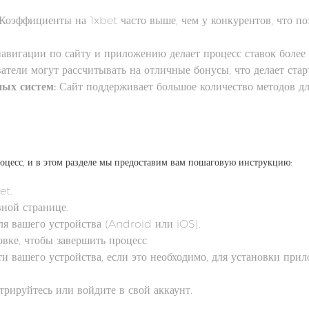
Коэффициенты на 1xbet часто выше, чем у конкурентов, что по
авигации по сайту и приложению делает процесс ставок более
тели могут рассчитывать на отличные бонусы, что делает стар
ых систем:
Сайт поддерживает большое количество методов для
инструкция
оцесс, и в этом разделе мы предоставим вам пошаговую инструкцию:
et.
вной странице.
я вашего устройства (Android или iOS).
вке, чтобы завершить процесс.
и вашего устройства, если это необходимо, для установки при
трируйтесь или войдите в свой аккаунт.