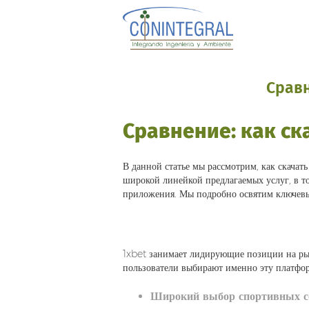
Сравн
Сравнение: как ск
В данной статье мы рассмотрим, как скачат
широкой линейкой предлагаемых услуг, в то
приложения. Мы подробно освятим ключевые
Почему 1xbet привлекает поль
1xbet занимает лидирующие позиции на ры
пользователи выбирают именно эту платфор
Широкий выбор спортивных с