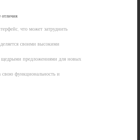
 отличия:
терфейс, что может затруднить
ыделяется своими высокими
ми щедрыми предложениями для новых
а свою функциональность и