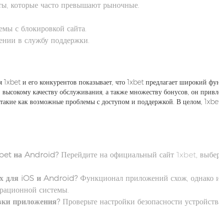
, которые часто превышают рыночные.
емы с блокировкой сайта.
ении в службу поддержки.
 1xbet и его конкурентов показывает, что 1xbet предлагает широкий фу
и, высокому качеству обслуживания, а также множеству бонусов, он прив
такие как возможные проблемы с доступом и поддержкой. В целом, 1xbe
Q)
bet на Android?
Перейдите на официальный сайт 1xbet, выбери
х для iOS и Android?
Функционал приложений схож, однако 
ерационной системы.
вки приложения?
Проверьте настройки безопасности устройства