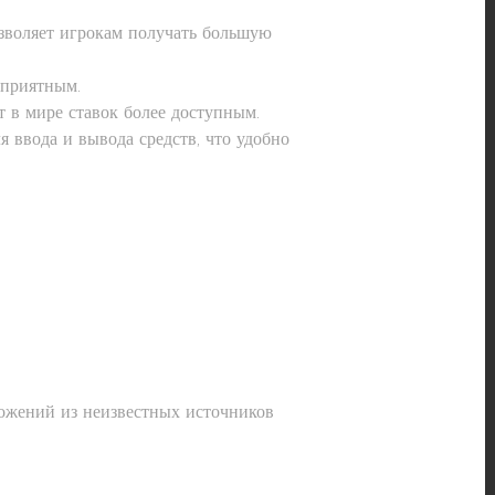
зволяет игрокам получать большую
 приятным.
т в мире ставок более доступным.
 ввода и вывода средств, что удобно
ложений из неизвестных источников