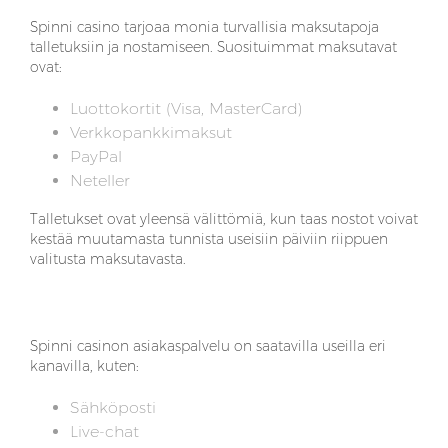
Spinni casino tarjoaa monia turvallisia maksutapoja
talletuksiin ja nostamiseen. Suosituimmat maksutavat
ovat:
Luottokortit (Visa, MasterCard)
Verkkopankkimaksut
PayPal
Neteller
Talletukset ovat yleensä välittömiä, kun taas nostot voivat
kestää muutamasta tunnista useisiin päiviin riippuen
valitusta maksutavasta.
Asiakaspalvelu
Spinni casinon asiakaspalvelu on saatavilla useilla eri
kanavilla, kuten:
Sähköposti
Live-chat