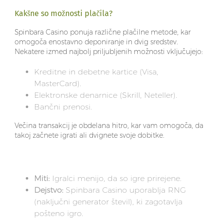
Kakšne so možnosti plačila?
Spinbara Casino ponuja različne plačilne metode, kar
omogoča enostavno deponiranje in dvig sredstev.
Nekatere izmed najbolj priljubljenih možnosti vključujejo:
Kreditne in debetne kartice (Visa,
MasterCard).
Elektronske denarnice (Skrill, Neteller).
Bančni prenosi.
Večina transakcij je obdelana hitro, kar vam omogoča, da
takoj začnete igrati ali dvignete svoje dobitke.
Pogosti miti o Spinbara Casino
Miti:
Igralci menijo, da so igre prirejene.
Dejstvo:
Spinbara Casino uporablja RNG
(naključni generator števil), ki zagotavlja
pošteno igro.