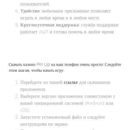
пользователей.
Удобство:
мобильное приложение позволяет
играть в любое время и в любом месте.
Круглосуточная поддержка:
служба поддержки
работает 24/7 и готова помочь в любое время.
Шаги для скачивания казино Pin Up на
телефон
Скачать казино Pin Up на ваш телефон очень просто! Следуйте
этим шагам, чтобы начать игру:
Перейдите по нашей
ссылке
для скачивания
приложения.
Выберите версию приложения, совместимую с
вашей операционной системой (Android или
iOS).
Запустите установочный файл и следуйте
инструкциям на экране.