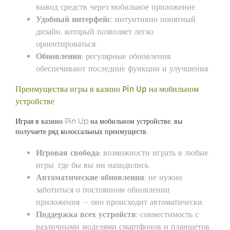
вывод средств через мобильное приложение.
Удобный интерфейс:
интуитивно понятный
дизайн, который позволяет легко
ориентироваться.
Обновления:
регулярные обновления
обеспечивают последние функции и улучшения.
Преимущества игры в казино Pin Up на мобильном
устройстве
Играя в казино Pin Up на мобильном устройстве, вы
получаете ряд колоссальных преимуществ:
Игровая свобода:
возможности играть в любые
игры, где бы вы ни находились.
Автоматические обновления:
не нужно
заботиться о постоянном обновлении
приложения — оно происходит автоматически.
Поддержка всех устройств:
совместимость с
различными моделями смартфонов и планшетов.