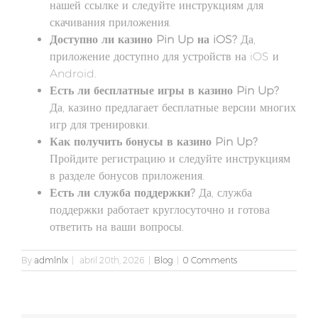
нашей ссылке и следуйте инструкциям для
скачивания приложения.
Доступно ли казино Pin Up на iOS?
Да,
приложение доступно для устройств на iOS и
Android.
Есть ли бесплатные игры в казино Pin Up?
Да, казино предлагает бесплатные версии многих
игр для тренировки.
Как получить бонусы в казино Pin Up?
Пройдите регистрацию и следуйте инструкциям
в разделе бонусов приложения.
Есть ли служба поддержки?
Да, служба
поддержки работает круглосуточно и готова
ответить на ваши вопросы.
By
admlnlx
|
abril 20th, 2026
|
Blog
|
0 Comments