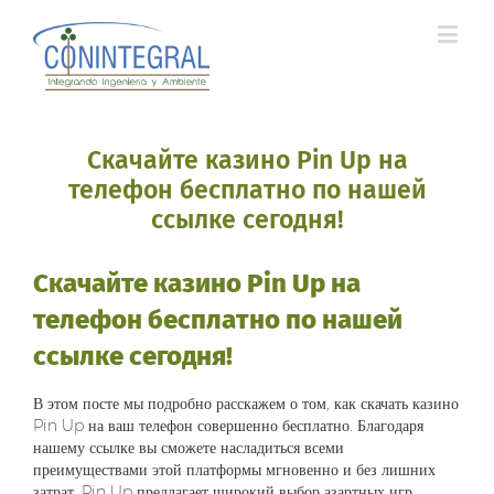
Скачайте казино Pin Up на
телефон бесплатно по нашей
ссылке сегодня!
Скачайте казино Pin Up на
телефон бесплатно по нашей
ссылке сегодня!
В этом посте мы подробно расскажем о том, как скачать казино
Pin Up на ваш телефон совершенно бесплатно. Благодаря
нашему ссылке вы сможете насладиться всеми
преимуществами этой платформы мгновенно и без лишних
затрат. Pin Up предлагает широкий выбор азартных игр,