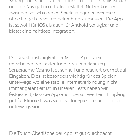
Smartphones und Tablets optimiert ist. Die Grafik ist klar
und die Navigation intuitiv gestaltet. Nutzer können
zwischen verschiedenen Spielekategorien wechseln,
ohne lange Ladezeiten befürchten zu müssen. Die App
ist sowohl für iOS als auch für Android verfügbar und
bietet eine nahtlose Integration.
Reaktionsfähigkeit der Plattform
Die Reaktionsfähigkeit der Mobile-App ist ein
entscheidender Faktor für die Nutzererfahrung.
Senseigame Casino lädt schnell und reagiert prompt auf
Eingaben. Dies ist besonders wichtig für das Spielen
unterwegs, wo eine stabile Internetverbindung nicht
immer garantiert ist. In unseren Tests haben wir
festgestellt, dass die App auch bei schwachem Empfang
gut funktioniert, was sie ideal für Spieler macht, die viel
unterwegs sind.
Touch-Oberfläche und Benutzerfreundlichkeit
Die Touch-Oberfläche der App ist gut durchdacht.