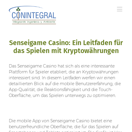
Senseigame Casino: Ein Leitfaden für
das Spielen mit Kryptowährungen
Das
Senseigame Casino
hat sich als eine interessante
Plattform für Spieler etabliert, die an Kryptowährungen
interessiert sind. In diesem Leitfaden werfen wir einen
detaillierten Blick auf die mobile Benutzererfahrung, die
App-Qualität, die Reaktionsfähigkeit und die Touch-
Oberfläche, um das Spielen unterwegs zu optimieren.
Mobile App Qualität
Die mobile App von Senseigame Casino bietet eine
benutzerfreundliche Oberfläche, die für das Spielen auf