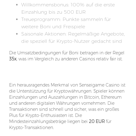
Willkommensbonus: 100% auf die erste
Einzahlung bis zu 500 EUR
Treueprogramm: Punkte sammeln für
weitere Boni und Freispiele
Saisonale Aktionen: Regelmäßige Angebote,
die speziell für Krypto-Nutzer gedacht sind
Die Umsatzbedingungen für Boni betragen in der Regel
35x
, was im Vergleich zu anderen Casinos relativ fair ist.
Banking und Kryptowährungen
Ein herausragendes Merkmal von Senseigame Casino ist
die Unterstützung für Kryptowährungen. Spieler können
Einzahlungen und Auszahlungen in Bitcoin, Ethereum
und anderen digitalen Währungen vornehmen. Die
Transaktionen sind schnell und sicher, was ein großes
Plus für Krypto-Enthusiasten ist. Die
Mindesteinzahlungsbeträge liegen bei
20 EUR
für
Krypto-Transaktionen.