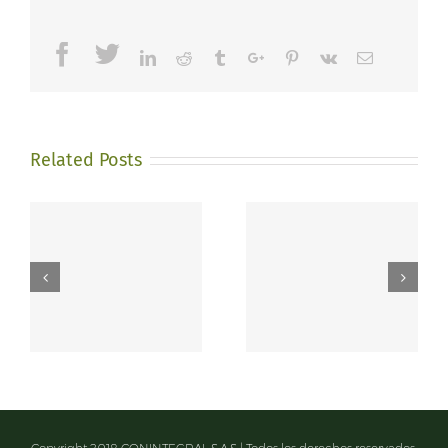
Facebook
Twitter
Linkedin
Reddit
Tumblr
Google+
Pinterest
Vk
Email
Related Posts
en
Adventure awaits
Spännande rutter och
players exploring the
chicken road erbjuder
er
world of grizzlys quest
oförglömliga
en
casino and its
upplevelser för
impressive features
motorcyklister