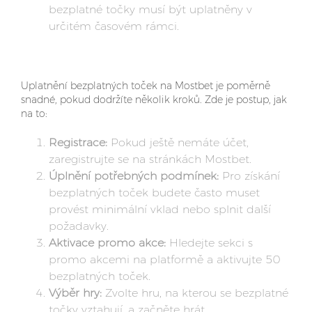
bezplatné točky musí být uplatněny v
určitém časovém rámci.
Jak uplatnit 50 bezplatných toček?
Uplatnění bezplatných toček na Mostbet je poměrně
snadné, pokud dodržíte několik kroků. Zde je postup, jak
na to:
Registrace:
Pokud ještě nemáte účet,
zaregistrujte se na stránkách Mostbet.
Úplnění potřebných podmínek:
Pro získání
bezplatných toček budete často muset
provést minimální vklad nebo splnit další
požadavky.
Aktivace promo akce:
Hledejte sekci s
promo akcemi na platformě a aktivujte 50
bezplatných toček.
Výběr hry:
Zvolte hru, na kterou se bezplatné
točky vztahují, a začněte hrát.