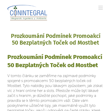
Prozkoumání Podmínek Promoakcí
50 Bezplatných Toček od Mostbet
Prozkoumání Podmínek Promoakcí
50 Bezplatných Toček od Mostbet
V tomto článku se zaměříme na zajímavé podmínky
spojené s promoakcemi 50 bezplatných toček od
Mostbet. Tyto nabídky jsou lákavým způsobem, jak získat
víc z hraní online her a slots. Přestože může být lákavé
začít s hraním, je důležité pochopit, jaké podmínky a
pravidla se k těmto promoakcím váží. Dále vám
poskytneme užitečné tipy, jak maximálně využít tyto
bezplatné točky, jakož i odpovědi na časté otázky, které