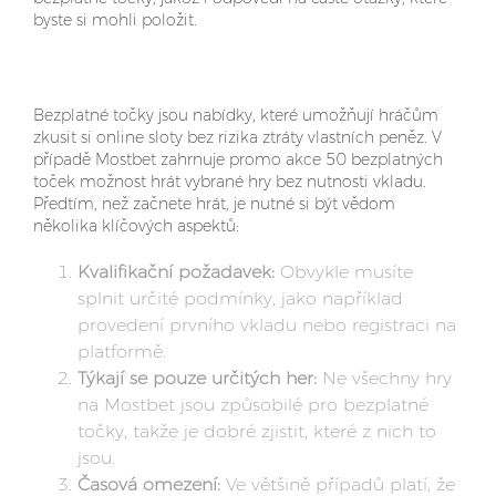
byste si mohli položit.
Co jsou 50 bezplatných toček?
Bezplatné točky jsou nabídky, které umožňují hráčům
zkusit si online sloty bez rizika ztráty vlastních peněz. V
případě Mostbet zahrnuje promo akce 50 bezplatných
toček možnost hrát vybrané hry bez nutnosti vkladu.
Předtím, než začnete hrát, je nutné si být vědom
několika klíčových aspektů:
Kvalifikační požadavek:
Obvykle musíte
splnit určité podmínky, jako například
provedení prvního vkladu nebo registraci na
platformě.
Týkají se pouze určitých her:
Ne všechny hry
na Mostbet jsou způsobilé pro bezplatné
točky, takže je dobré zjistit, které z nich to
jsou.
Časová omezení:
Ve většině případů platí, že