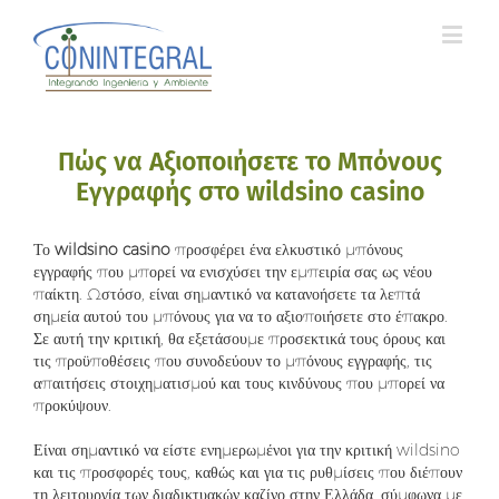
Πώς να Αξιοποιήσετε το Μπόνους
Εγγραφής στο wildsino casino
Το
wildsino casino
προσφέρει ένα ελκυστικό μπόνους
εγγραφής που μπορεί να ενισχύσει την εμπειρία σας ως νέου
παίκτη. Ωστόσο, είναι σημαντικό να κατανοήσετε τα λεπτά
σημεία αυτού του μπόνους για να το αξιοποιήσετε στο έπακρο.
Σε αυτή την κριτική, θα εξετάσουμε προσεκτικά τους όρους και
τις προϋποθέσεις που συνοδεύουν το μπόνους εγγραφής, τις
απαιτήσεις στοιχηματισμού και τους κινδύνους που μπορεί να
προκύψουν.
Είναι σημαντικό να είστε ενημερωμένοι για την
κριτική wildsino
και τις προσφορές τους, καθώς και για τις ρυθμίσεις που διέπουν
τη λειτουργία των διαδικτυακών καζίνο στην Ελλάδα, σύμφωνα με