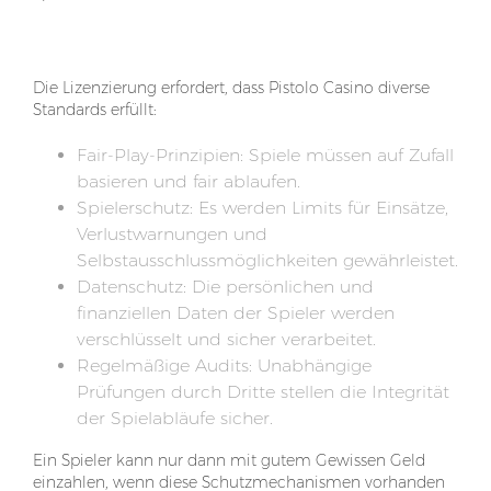
Wie trägt die Lizenzierung zur Sicherheit bei?
Die Lizenzierung erfordert, dass Pistolo Casino diverse
Standards erfüllt:
Fair-Play-Prinzipien: Spiele müssen auf Zufall
basieren und fair ablaufen.
Spielerschutz: Es werden Limits für Einsätze,
Verlustwarnungen und
Selbstausschlussmöglichkeiten gewährleistet.
Datenschutz: Die persönlichen und
finanziellen Daten der Spieler werden
verschlüsselt und sicher verarbeitet.
Regelmäßige Audits: Unabhängige
Prüfungen durch Dritte stellen die Integrität
der Spielabläufe sicher.
Ein Spieler kann nur dann mit gutem Gewissen Geld
einzahlen, wenn diese Schutzmechanismen vorhanden