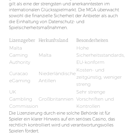
gilt als eine der strengsten und anerkanntesten im
internationalen Glücksspielmarkt. Die MGA überwacht
sowohl die finanzielle Sicherheit der Anbieter als auch
die Einhaltung von Datenschutz- und
Spielsicherheitsmaßnahmen.
Lizenzgeber
Herkunftsland
Besonderheiten
Malta
Hohe
Gaming
Malta
Sicherheitsstandards,
Authority
EU-konform
Kosten- und
Curacao
Niederländische
zeitgünstig, weniger
eGaming
Antillen
streng
UK
Sehr strenge
Gambling
Großbritannien
Vorschriften und
Commission
Kontrollen
Die Lizenzierung durch eine solche Behörde ist für
Spieler ein klarer Hinweis auf ein seriöses Casino, das
rechtlich kontrolliert wird und verantwortungsvolles
Spielen fördert.