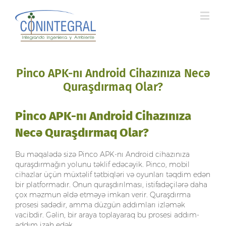
Pinco APK-nı Android Cihazınıza Necə
Quraşdırmaq Olar?
Pinco APK-nı Android Cihazınıza
Necə Quraşdırmaq Olar?
Bu məqalədə sizə Pinco APK-nı Android cihazınıza
quraşdırmağın yolunu təklif edəcəyik. Pinco, mobil
cihazlar üçün müxtəlif tətbiqləri və oyunları təqdim edən
bir platformadır. Onun quraşdırılması, istifadəçilərə daha
çox məzmun əldə etməyə imkan verir. Quraşdırma
prosesi sadədir, amma düzgün addımları izləmək
vacibdir. Gəlin, bir araya toplayaraq bu prosesi addım-
addım izah edək.