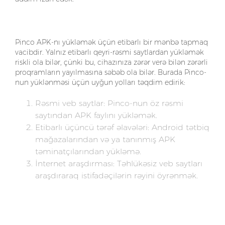
Pinco APK-nı Harada Tapan bilərsiniz?
Pinco APK-nı yükləmək üçün etibarlı bir mənbə tapmaq
vacibdir. Yalnız etibarlı qeyri-rəsmi saytlardan yükləmək
riskli ola bilər, çünki bu, cihazınıza zərər verə bilən zərərli
proqramların yayılmasına səbəb ola bilər. Burada Pinco-
nun yüklənməsi üçün uyğun yolları təqdim edirik:
Rəsmi veb saytlar: Pinco-nun öz rəsmi
saytından APK faylını yükləmək.
Etibarlı üçüncü tərəf əlavələri: Android tətbiq
mağazalarından və ya tanınmış APK
təminatçılarından yükləmə.
İnternet araşdırması: Təhlükəsiz veb saytları
araşdıraraq istifadəçilərin rəyini öyrənmək.
APK Faylını Yükləməmişdən Əvvəl Cihazınızı
Hazırlayın