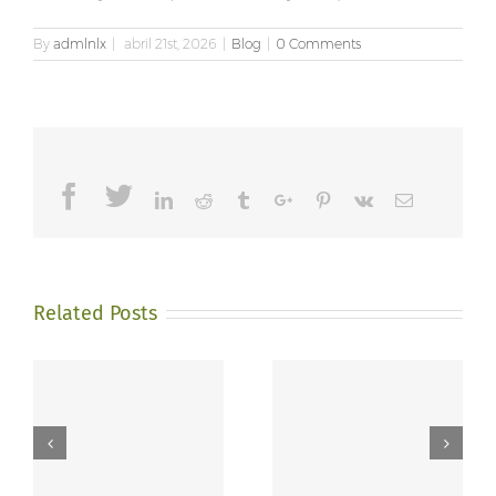
By
admlnlx
|
abril 21st, 2026
|
Blog
|
0 Comments
Facebook
Twitter
Linkedin
Reddit
Tumblr
Google+
Pinterest
Vk
Email
Related Posts
Vibrant reels leading to
Ugodna igra i thor
jackpot thrills through
fortune online casino
y
https://slotmonster-
za sve igrače koji
o
unitedkingdom.co.uk
cijene kvalitetu i