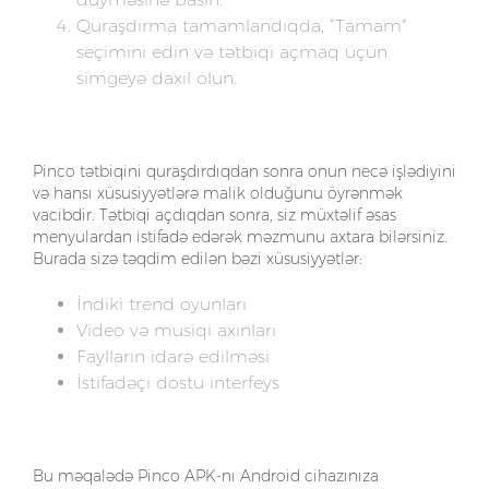
Quraşdırma tamamlandıqda, “Tamam”
seçimini edin və tətbiqi açmaq üçün
simgeyə daxil olun.
Pinco Tətbiqinin İstifadəsi
Pinco tətbiqini quraşdırdıqdan sonra onun necə işlədiyini
və hansı xüsusiyyətlərə malik olduğunu öyrənmək
vacibdir. Tətbiqi açdıqdan sonra, siz müxtəlif əsas
menyulardan istifadə edərək məzmunu axtara bilərsiniz.
Burada sizə təqdim edilən bəzi xüsusiyyətlər:
İndiki trend oyunları
Video və musiqi axınları
Faylların idarə edilməsi
İstifadəçi dostu interfeys
Nəticə
Bu məqalədə Pinco APK-nı Android cihazınıza