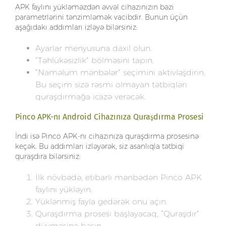
APK faylını yükləməzdən əvvəl cihazınızın bəzi
parametrlərini tənzimləmək vacibdir. Bunun üçün
aşağıdakı addımları izləyə bilərsiniz:
Ayarlar menyusuna daxil olun.
“Təhlükəsizlik” bölməsini tapın.
“Naməlum mənbələr” seçimini aktivləşdirin.
Bu seçim sizə rəsmi olmayan tətbiqləri
quraşdırmağa icazə verəcək.
Pinco APK-nı Android Cihazınıza Quraşdırma Prosesi
İndi isə Pinco APK-nı cihazınıza quraşdırma prosesinə
keçək. Bu addımları izləyərək, siz asanlıqla tətbiqi
quraşdıra bilərsiniz:
İlk növbədə, etibarlı mənbədən Pinco APK
faylını yükləyin.
Yüklənmiş fayla gedərək onu açın.
Quraşdırma prosesi başlayacaq, “Quraşdır”
düyməsinə basın.