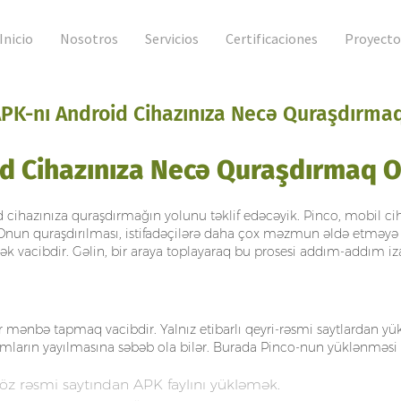
Inicio
Nosotros
Servicios
Certificaciones
Proyecto
APK-nı Android Cihazınıza Necə Quraşdırma
id Cihazınıza Necə Quraşdırmaq O
ihazınıza quraşdırmağın yolunu təklif edəcəyik. Pinco, mobil ciha
 Onun quraşdırılması, istifadəçilərə daha çox məzmun əldə etməyə
 vacibdir. Gəlin, bir araya toplayaraq bu prosesi addım-addım iz
iniz?
mənbə tapmaq vacibdir. Yalnız etibarlı qeyri-rəsmi saytlardan yükl
qramların yayılmasına səbəb ola bilər. Burada Pinco-nun yüklənməsi
öz rəsmi saytından APK faylını yükləmək.