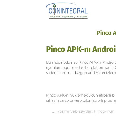
Pinco 
Pinco APK-nı Andro
Bu məqalədə sizə Pinco APK-nı Android c
oyunları təqdim edən bir platformadır.
sadədir, amma düzgün addımları izləmək
Pinco APK-nı Harada Tapan bilərs
Pinco APK-nı yükləmək üçün etibarlı bir 
cihazınıza zərər verə bilən zərərli pro
Rəsmi veb saytlar: Pinco-nun 