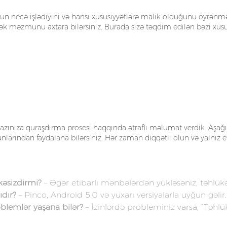
un necə işlədiyini və hansı xüsusiyyətlərə malik olduğunu öyrənmək
ək məzmunu axtara bilərsiniz. Burada sizə təqdim edilən bəzi xüsus
ınıza quraşdırma prosesi haqqında ətraflı məlumat verdik. Aşağıd
nlarından faydalana bilərsiniz. Hər zaman diqqətli olun və yalnız 
əsizdirmi?
– Əgər etibarlı mənbələrdən yükləsəniz, təhlükə
dır?
– Pinco, Android 5.0 və yuxarı versiyalarla uyğun gəlir.
lemlər yaşana bilər?
– İzinlərdə probleminiz varsa, “Təhlük