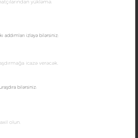
natçılarından yükləmə.
addımları izləyə bilərsiniz:
aşdırmağa icazə verəcək.
raşdıra bilərsiniz:
il olun.