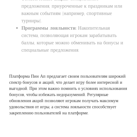
предложения, приуроченные к праздникам или
важным событиям (например, спортивные
турниры).
Программы лояльности:
Накопительная
система, позволяющая игрокам зарабатывать
баллы, которые можно обменивать на бонусы и
специальные предложения.
Выводы
Платформа Пин Ап предлагает своим пользователям широкий
спектр бонусов и акций, что делает игру более интересной и
выгодной. При этом важно помнить о условиях использования
бонусов, чтобы избежать недоразумений. Регулярные
обновления акций позволяют игрокам получать максимум
удовольствия от игры, а система лояльности способствует
закреплению пользователей на платформе.
Часто задаваемые вопросы (FAQ)