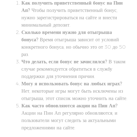
Как получить приветственный бонус на Пин
Ап?
Чтобы получить приветственный бонус,
нужно зарегистрироваться на сайте и внести
минимальный депозит.
Сколько времени нужно для отыгрыша
бонуса?
Время отыгрыша зависит от условий
конкретного бонуса, но обычно это от 30 до 50
раз.
Что делать, если бонус не зачислился?
В таком
случае рекомендуется обратиться в службу
поддержки для уточнения причин.
Могу я использовать бонус на любых играх?
Нет, некоторые игры могут быть исключены из
отыгрыша, этот список можно уточнить на сайте.
Как часто обновляются акции на Пин Ап?
Акции на Пин Ап регулярно обновляются, и
пользователи могут следить за актуальными
предложениями на сайте.