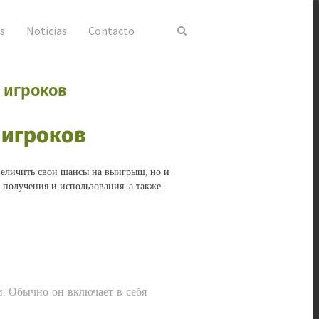
s
Noticias
Contacto
 игроков
 игроков
величить свои шансы на выигрыш, но и
 получения и использования, а также
. Обычно он включает в себя