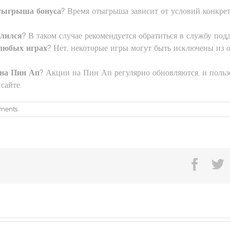
тыгрыша бонуса?
Время отыгрыша зависит от условий конкретн
слился?
В таком случае рекомендуется обратиться в службу под
 любых играх?
Нет, некоторые игры могут быть исключены из 
 на Пин Ап?
Акции на Пин Ап регулярно обновляются, и пользо
сайте.
ments
Face
T