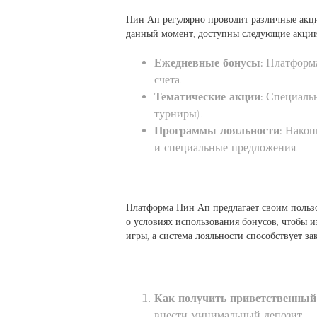
Пин Ап регулярно проводит различные акци
данный момент, доступны следующие акции
Ежедневные бонусы:
Платформа
счета.
Тематические акции:
Специальн
турниры).
Программы лояльности:
Накопи
и специальные предложения.
Выводы
Платформа Пин Ап предлагает своим пользо
о условиях использования бонусов, чтобы 
игры, а система лояльности способствует з
Часто задаваемые вопросы (FA
Как получить приветственный
внести минимальный депозит.