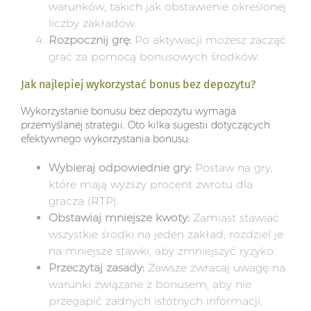
warunków, takich jak obstawienie określonej
liczby zakładów.
Rozpocznij grę:
Po aktywacji możesz zacząć
grać za pomocą bonusowych środków.
Jak najlepiej wykorzystać bonus bez depozytu?
Wykorzystanie bonusu bez depozytu wymaga
przemyślanej strategii. Oto kilka sugestii dotyczących
efektywnego wykorzystania bonusu:
Wybieraj odpowiednie gry:
Postaw na gry,
które mają wyższy procent zwrotu dla
gracza (RTP).
Obstawiaj mniejsze kwoty:
Zamiast stawiać
wszystkie środki na jeden zakład, rozdziel je
na mniejsze stawki, aby zmniejszyć ryzyko.
Przeczytaj zasady:
Zawsze zwracaj uwagę na
warunki związane z bonusem, aby nie
przegapić żadnych istotnych informacji.