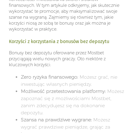
finansowych. W tym artykule odkryjemy, jak skutecznie
wykorzystać te promocje, aby maksymalizować swoje
szanse na wygraną. Zajmiemy się również tym, jakie
korzyści niosą ze sobą te bonusy oraz jak można je
wykorzystać w praktyce.
Korzyści z korzystania z bonusów bez depozytu
Bonusy bez depozytu oferowane przez Mostbet
przyciągają wielu nowych graczy. Oto niektóre z
kluczowych korzyści:
Zero ryzyka finansowego:
Możesz grać, nie
inwestując własnych pieniędzy.
Możliwość przetestowania platformy:
Możesz
zapoznać się z możliwościami Mostbet,
zanim zdecydujesz się na dokonanie
depozytu.
Szansa na prawdziwe wygrane:
Możesz
wygrać prawdziwe pieniądze, grając za