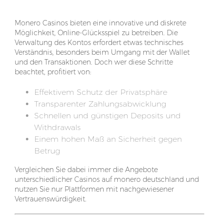
Ihres Monero Kontos
Monero Casinos bieten eine innovative und diskrete
Möglichkeit, Online-Glücksspiel zu betreiben. Die
Verwaltung des Kontos erfordert etwas technisches
Verständnis, besonders beim Umgang mit der Wallet
und den Transaktionen. Doch wer diese Schritte
beachtet, profitiert von:
Effektivem Schutz der Privatsphäre
Transparenter Zahlungsabwicklung
Schnellen und günstigen Deposits und
Withdrawals
Einem hohen Maß an Sicherheit gegen
Betrug
Vergleichen Sie dabei immer die Angebote
unterschiedlicher Casinos auf
monero deutschland
und
nutzen Sie nur Plattformen mit nachgewiesener
Vertrauenswürdigkeit.