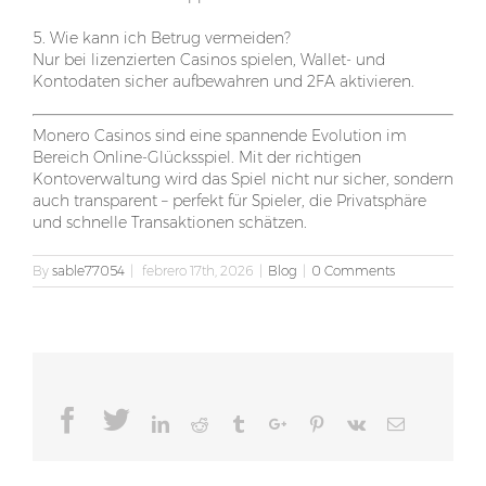
5. Wie kann ich Betrug vermeiden?
Nur bei lizenzierten Casinos spielen, Wallet- und
Kontodaten sicher aufbewahren und 2FA aktivieren.
Monero Casinos sind eine spannende Evolution im
Bereich Online-Glücksspiel. Mit der richtigen
Kontoverwaltung wird das Spiel nicht nur sicher, sondern
auch transparent – perfekt für Spieler, die Privatsphäre
und schnelle Transaktionen schätzen.
By
sable77054
|
febrero 17th, 2026
|
Blog
|
0 Comments
Facebook
Twitter
Linkedin
Reddit
Tumblr
Google+
Pinterest
Vk
Email