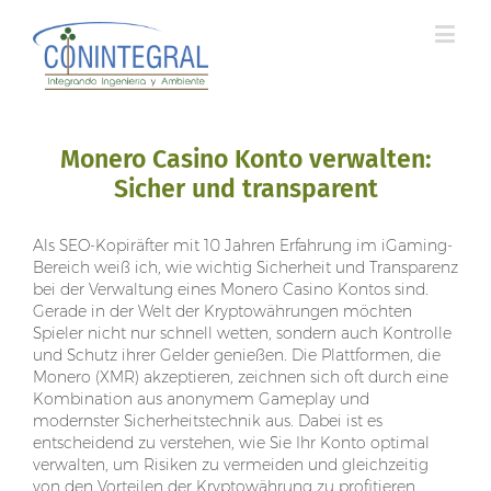
Monero Casino Konto verwalten:
Sicher und transparent
Als SEO-Kopiräfter mit 10 Jahren Erfahrung im iGaming-
Bereich weiß ich, wie wichtig Sicherheit und Transparenz
bei der Verwaltung eines Monero Casino Kontos sind.
Gerade in der Welt der Kryptowährungen möchten
Spieler nicht nur schnell wetten, sondern auch Kontrolle
und Schutz ihrer Gelder genießen. Die Plattformen, die
Monero (XMR) akzeptieren, zeichnen sich oft durch eine
Kombination aus anonymem Gameplay und
modernster Sicherheitstechnik aus. Dabei ist es
entscheidend zu verstehen, wie Sie Ihr Konto optimal
verwalten, um Risiken zu vermeiden und gleichzeitig
von den Vorteilen der Kryptowährung zu profitieren.