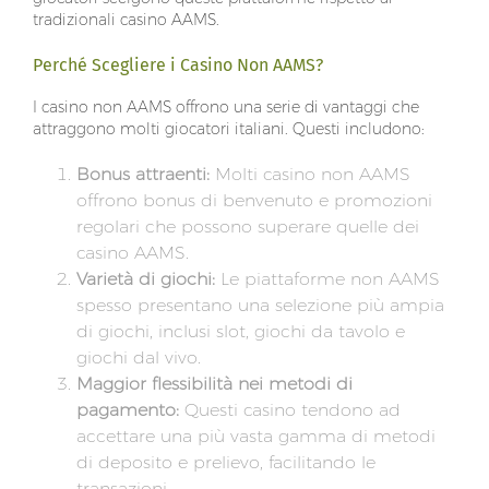
tradizionali casino AAMS.
Perché Scegliere i Casino Non AAMS?
I casino non AAMS offrono una serie di vantaggi che
attraggono molti giocatori italiani. Questi includono:
Bonus attraenti:
Molti casino non AAMS
offrono bonus di benvenuto e promozioni
regolari che possono superare quelle dei
casino AAMS.
Varietà di giochi:
Le piattaforme non AAMS
spesso presentano una selezione più ampia
di giochi, inclusi slot, giochi da tavolo e
giochi dal vivo.
Maggior flessibilità nei metodi di
pagamento:
Questi casino tendono ad
accettare una più vasta gamma di metodi
di deposito e prelievo, facilitando le
transazioni.