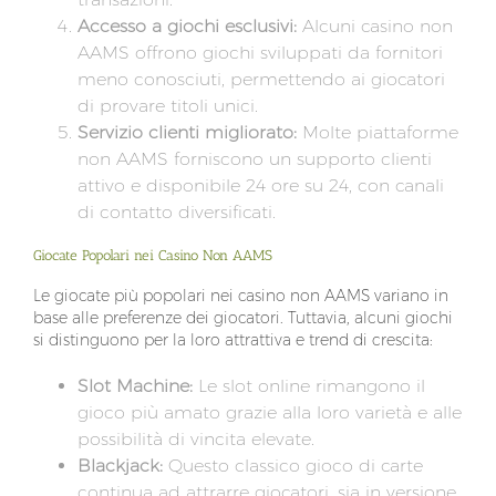
Accesso a giochi esclusivi:
Alcuni casino non
AAMS offrono giochi sviluppati da fornitori
meno conosciuti, permettendo ai giocatori
di provare titoli unici.
Servizio clienti migliorato:
Molte piattaforme
non AAMS forniscono un supporto clienti
attivo e disponibile 24 ore su 24, con canali
di contatto diversificati.
Giocate Popolari nei Casino Non AAMS
Le giocate più popolari nei casino non AAMS variano in
base alle preferenze dei giocatori. Tuttavia, alcuni giochi
si distinguono per la loro attrattiva e trend di crescita:
Slot Machine:
Le slot online rimangono il
gioco più amato grazie alla loro varietà e alle
possibilità di vincita elevate.
Blackjack:
Questo classico gioco di carte
continua ad attrarre giocatori, sia in versione