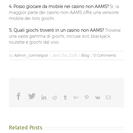
4. Posso giocare da mobile nei casino non AAMS?
Sì, la
maggior parte dei casino non AAMS offre una versione
mobile dei loro giochi.
5. Quali giochi troverò in un casino non AAMS?
Troverai
una vasta gamma di giochi, incluse slot, blackjack,
roulette e giochi dal vivo.
By
Admin_conintegral
|
abril 21st, 2026
|
Blog
|
0 Comments
Facebook
Twitter
Linkedin
Reddit
Tumblr
Google+
Pinterest
Vk
Email
Related Posts