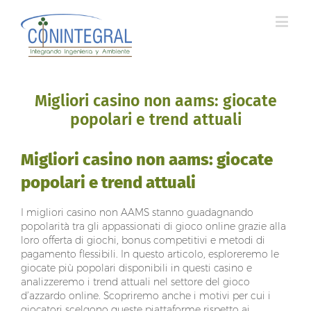
Migliori casino non aams: giocate
popolari e trend attuali
Migliori casino non aams: giocate
popolari e trend attuali
I migliori casino non AAMS stanno guadagnando
popolarità tra gli appassionati di gioco online grazie alla
loro offerta di giochi, bonus competitivi e metodi di
pagamento flessibili. In questo articolo, esploreremo le
giocate più popolari disponibili in questi casino e
analizzeremo i trend attuali nel settore del gioco
d’azzardo online. Scopriremo anche i motivi per cui i
giocatori scelgono queste piattaforme rispetto ai