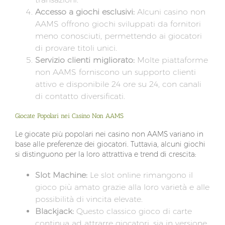
Accesso a giochi esclusivi:
Alcuni casino non
AAMS offrono giochi sviluppati da fornitori
meno conosciuti, permettendo ai giocatori
di provare titoli unici.
Servizio clienti migliorato:
Molte piattaforme
non AAMS forniscono un supporto clienti
attivo e disponibile 24 ore su 24, con canali
di contatto diversificati.
Giocate Popolari nei Casino Non AAMS
Le giocate più popolari nei casino non AAMS variano in
base alle preferenze dei giocatori. Tuttavia, alcuni giochi
si distinguono per la loro attrattiva e trend di crescita:
Slot Machine:
Le slot online rimangono il
gioco più amato grazie alla loro varietà e alle
possibilità di vincita elevate.
Blackjack:
Questo classico gioco di carte
continua ad attrarre giocatori, sia in versione