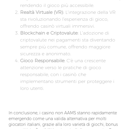
rendendo il gioco più accessibile.
Realtà Virtuale (VR):
L’integrazione della VR
sta rivoluzionando l’esperienza di gioco,
offrendo casinò virtuali immersivi.
Blockchain e Criptovalute:
L’adozione di
criptovalute nei pagamenti sta diventando
sempre più comune, offrendo maggiore
sicurezza e anonimato.
Gioco Responsabile:
C’è una crescente
attenzione verso le pratiche di gioco
responsabile, con i casinò che
implementano strumenti per proteggere i
loro utenti.
Conclusione
In conclusione, i casino non AAMS stanno rapidamente
emergendo come una valida alternativa per molti
giocatori italiani, grazie alla loro varietà di giochi, bonus