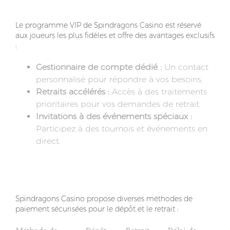
Comment fonctionne le programme VIP ?
Le programme VIP de Spindragons Casino est réservé
aux joueurs les plus fidèles et offre des avantages exclusifs
:
Gestionnaire de compte dédié :
Un contact
personnalisé pour répondre à vos besoins.
Retraits accélérés :
Accès à des traitements
prioritaires pour vos demandes de retrait.
Invitations à des événements spéciaux :
Participez à des tournois et événements en
direct.
Quelles méthodes de paiement sont acceptées
?
Spindragons Casino propose diverses méthodes de
paiement sécurisées pour le dépôt et le retrait :