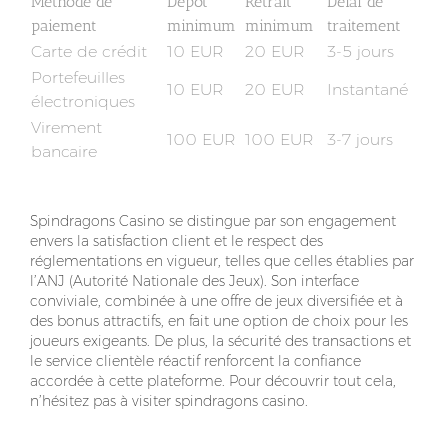
Méthode de
Dépôt
Retrait
Délai de
paiement
minimum
minimum
traitement
Carte de crédit
10 EUR
20 EUR
3-5 jours
Portefeuilles
10 EUR
20 EUR
Instantané
électroniques
Virement
100 EUR
100 EUR
3-7 jours
bancaire
Pourquoi recommander cette marque ?
Spindragons Casino se distingue par son engagement
envers la satisfaction client et le respect des
réglementations en vigueur, telles que celles établies par
l’ANJ (Autorité Nationale des Jeux). Son interface
conviviale, combinée à une offre de jeux diversifiée et à
des bonus attractifs, en fait une option de choix pour les
joueurs exigeants. De plus, la sécurité des transactions et
le service clientèle réactif renforcent la confiance
accordée à cette plateforme. Pour découvrir tout cela,
n’hésitez pas à visiter
spindragons casino
.
Quelles sont les mesures de sécurité en place ?