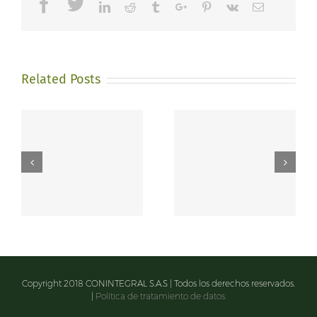
Facebook
Twitter
Linkedin
Reddit
Tumblr
Google+
Pinterest
Vk
Email
Related Posts
Lévolution certaine des
Előnyös módszerek a
placements sappuie
befektetésekhez,
désormais sur
melyeket a thorfortune
thorfortune pour une
kínál a jövőben
gestion durable
gondosan
Copyright 2018 CONINTEGRAL S.A.S | Todos los derechos reservados.
|
Política de tratamiento de datos.