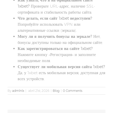
Как узнать, что я на официальном сайте
1xbet?
Проверьте URL-адрес, наличие SSL-
сертификата и стабильность работы сайта.
Что делать, если сайт 1xbet недоступен?
Попробуйте использовать VPN или
альтернативные ссылки (зеркала).
Могу ли я получить бонусы на зеркале?
Нет,
бонусы доступны только на официальном сайте.
Как зарегистрироваться на сайте 1xbet?
Нажмите кнопку «Регистрация» и заполните
необходимые поля.
Существует ли мобильная версия сайта 1xbet?
Да, у 1xbet есть мобильная версия, доступная для
всех устройств.
By
admlnlx
|
abril 21st, 2026
|
Blog
|
0 Comments