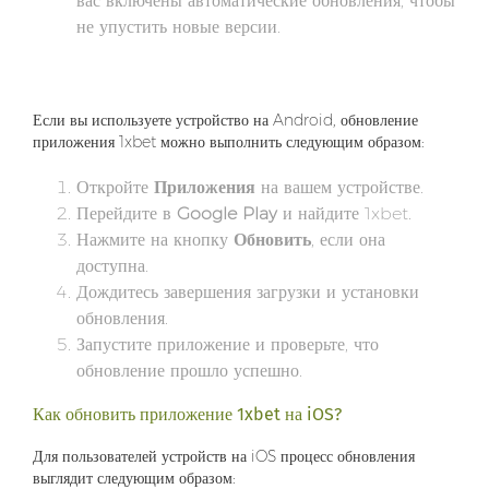
вас включены автоматические обновления, чтобы
не упустить новые версии.
Как обновить приложение 1xbet на Android?
Если вы используете устройство на Android, обновление
приложения 1xbet можно выполнить следующим образом:
Откройте
Приложения
на вашем устройстве.
Перейдите в
Google Play
и найдите 1xbet.
Нажмите на кнопку
Обновить
, если она
доступна.
Дождитесь завершения загрузки и установки
обновления.
Запустите приложение и проверьте, что
обновление прошло успешно.
Как обновить приложение 1xbet на iOS?
Для пользователей устройств на iOS процесс обновления
выглядит следующим образом: