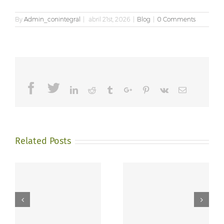
By
Admin_conintegral
|
abril 21st, 2026
|
Blog
|
0 Comments
Facebook
Twitter
Linkedin
Reddit
Tumblr
Google+
Pinterest
Vk
Email
Related Posts
Lévolution certaine des
Előnyös módszerek a
placements sappuie
befektetésekhez,
désormais sur
melyeket a thorfortune
thorfortune pour une
kínál a jövőben