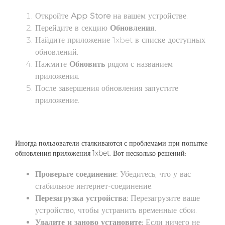
Откройте
App Store
на вашем устройстве.
Перейдите в секцию
Обновления
.
Найдите приложение 1xbet в списке доступных
обновлений.
Нажмите
Обновить
рядом с названием
приложения.
После завершения обновления запустите
приложение.
Что делать, если обновление не происходит?
Иногда пользователи сталкиваются с проблемами при попытке
обновления приложения 1xbet. Вот несколько решений:
Проверьте соединение:
Убедитесь, что у вас
стабильное интернет-соединение.
Перезагрузка устройства:
Перезагрузите ваше
устройство, чтобы устранить временные сбои.
Удалите и заново установите:
Если ничего не