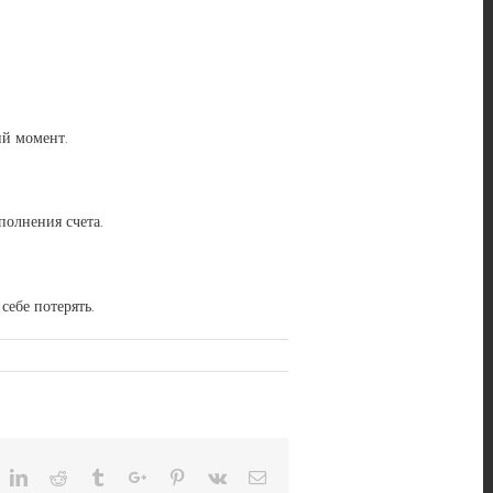
ий момент.
полнения счета.
себе потерять.
book
witter
Linkedin
Reddit
Tumblr
Google+
Pinterest
Vk
Email