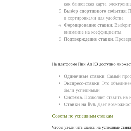
как банковская карта, электронн
Выбор спортивного события:
Пе
и сортировками для удобства.
Формирование ставки:
Выберите
внимание на коэффициенты.
Подтверждение ставки:
Проверьт
Виды ставок и их особенности
На платформе Пин Ап КЗ доступно множеств
Одиночные ставки:
Самый прост
Экспресс-ставки:
Это объединен
были успешными.
Система:
Позволяет ставить на 
Ставки на live:
Дает возможност
Советы по успешным ставкам
Чтобы увеличить шансы на успешные ставки