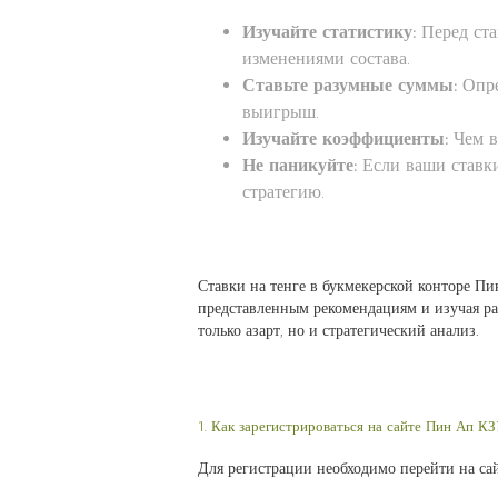
Изучайте статистику:
Перед ста
изменениями состава.
Ставьте разумные суммы:
Опред
выигрыш.
Изучайте коэффициенты:
Чем вы
Не паникуйте:
Если ваши ставки
стратегию.
Заключение
Ставки на тенге в букмекерской конторе П
представленным рекомендациям и изучая раз
только азарт, но и стратегический анализ.
Часто задаваемые вопросы (FA
1. Как зарегистрироваться на сайте Пин Ап КЗ
Для регистрации необходимо перейти на сай