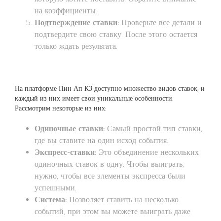
на коэффициенты.
Подтверждение ставки:
Проверьте все детали и
подтвердите свою ставку. После этого остается
только ждать результата.
Виды ставок и их особенности
На платформе Пин Ап КЗ доступно множество видов ставок, и
каждый из них имеет свои уникальные особенности.
Рассмотрим некоторые из них:
Одиночные ставки:
Самый простой тип ставки,
где вы ставите на один исход события.
Экспресс-ставки:
Это объединение нескольких
одиночных ставок в одну. Чтобы выиграть,
нужно, чтобы все элементы экспресса были
успешными.
Система:
Позволяет ставить на несколько
событий, при этом вы можете выиграть даже