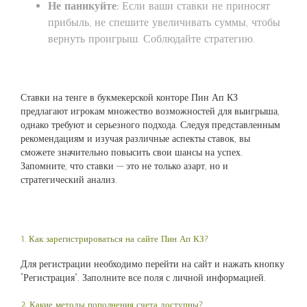
Не паникуйте:
Если ваши ставки не приносят
прибыль, не спешите увеличивать суммы, чтобы
вернуть проигрыш. Соблюдайте стратегию.
Заключение
Ставки на тенге в букмекерской конторе Пин Ап КЗ
предлагают игрокам множество возможностей для выигрыша,
однако требуют и серьезного подхода. Следуя представленным
рекомендациям и изучая различные аспекты ставок, вы
сможете значительно повысить свои шансы на успех.
Запомните, что ставки — это не только азарт, но и
стратегический анализ.
Часто задаваемые вопросы (FAQ)
1. Как зарегистрироваться на сайте Пин Ап КЗ?
Для регистрации необходимо перейти на сайт и нажать кнопку
“Регистрация”. Заполните все поля с личной информацией.
2. Какие методы пополнения счета доступны?