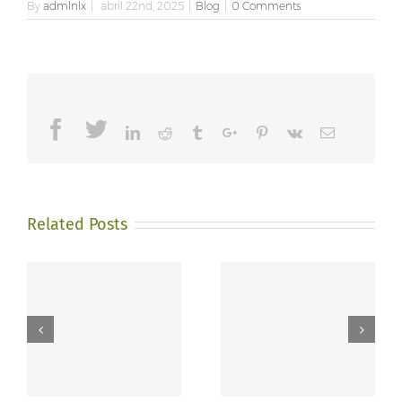
By
admlnlx
|
abril 22nd, 2025
|
Blog
|
0 Comments
Facebook
Twitter
Linkedin
Reddit
Tumblr
Google+
Pinterest
Vk
Email
Related Posts
en
Adventure awaits
Spännande rutter och
players exploring the
chicken road erbjuder
er
world of grizzlys quest
oförglömliga
en
casino and its
upplevelser för
impressive features
motorcyklister