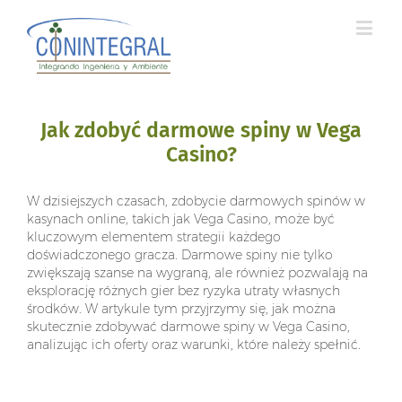
Jak zdobyć darmowe spiny w Vega
Casino?
W dzisiejszych czasach, zdobycie darmowych spinów w
kasynach online, takich jak Vega Casino, może być
kluczowym elementem strategii każdego
doświadczonego gracza. Darmowe spiny nie tylko
zwiększają szanse na wygraną, ale również pozwalają na
eksplorację różnych gier bez ryzyka utraty własnych
środków. W artykule tym przyjrzymy się, jak można
skutecznie zdobywać darmowe spiny w Vega Casino,
analizując ich oferty oraz warunki, które należy spełnić.
Werdykt