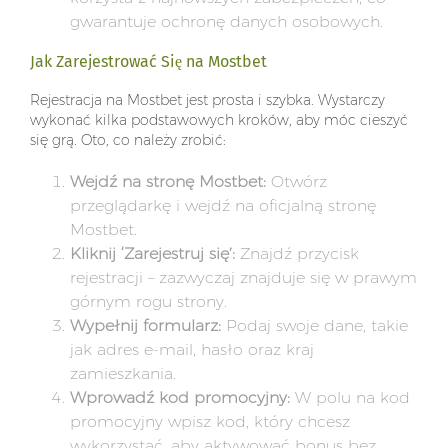
gwarantuje ochronę danych osobowych.
Jak Zarejestrować Się na Mostbet
Rejestracja na Mostbet jest prosta i szybka. Wystarczy
wykonać kilka podstawowych kroków, aby móc cieszyć
się grą. Oto, co należy zrobić:
Wejdź na stronę Mostbet:
Otwórz
przeglądarkę i wejdź na oficjalną stronę
Mostbet.
Kliknij ‘Zarejestruj się’:
Znajdź przycisk
rejestracji – zazwyczaj znajduje się w prawym
górnym rogu strony.
Wypełnij formularz:
Podaj swoje dane, takie
jak adres e-mail, hasło oraz kraj
zamieszkania.
Wprowadź kod promocyjny:
W polu na kod
promocyjny wpisz kod, który chcesz
wykorzystać, aby aktywować bonus bez