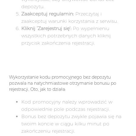
depozytu.
Zaakceptuj regulamin:
Przeczytaj i
zaakceptuj warunki korzystania z serwisu.
Kliknij ‘Zarejestruj się’:
Po wypełnieniu
wszystkich potrzebnych danych kliknij
przycisk zakończenia rejestracji.
Jak Skorzystać z Kodu Promocyjnego Bez
Depozytu?
Wykorzystanie kodu promocyjnego bez depozytu
pozwala na natychmiastowe otrzymanie bonusu po
rejestracji. Oto, jak to działa:
Kod promocyjny należy wprowadzić w
odpowiednie pole podczas rejestracji.
Bonus bez depozytu zwykle pojawia się na
twoim koncie w ciągu kilku minut po
zakończeniu rejestracji.