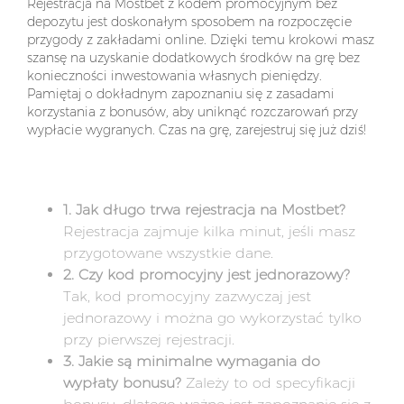
Rejestracja na Mostbet z kodem promocyjnym bez
depozytu jest doskonałym sposobem na rozpoczęcie
przygody z zakładami online. Dzięki temu krokowi masz
szansę na uzyskanie dodatkowych środków na grę bez
konieczności inwestowania własnych pieniędzy.
Pamiętaj o dokładnym zapoznaniu się z zasadami
korzystania z bonusów, aby uniknąć rozczarowań przy
wypłacie wygranych. Czas na grę, zarejestruj się już dziś!
FAQ
1. Jak długo trwa rejestracja na Mostbet?
Rejestracja zajmuje kilka minut, jeśli masz
przygotowane wszystkie dane.
2. Czy kod promocyjny jest jednorazowy?
Tak, kod promocyjny zazwyczaj jest
jednorazowy i można go wykorzystać tylko
przy pierwszej rejestracji.
3. Jakie są minimalne wymagania do
wypłaty bonusu?
Zależy to od specyfikacji