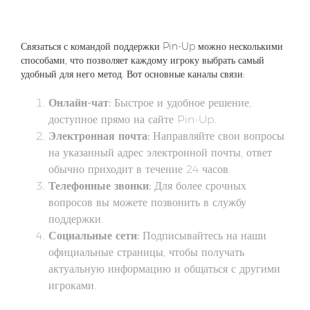
Как связаться с поддержкой Pin-Up
Связаться с командой поддержки Pin-Up можно несколькими
способами, что позволяет каждому игроку выбрать самый
удобный для него метод. Вот основные каналы связи:
Онлайн-чат:
Быстрое и удобное решение,
доступное прямо на сайте Pin-Up.
Электронная почта:
Направляйте свои вопросы
на указанный адрес электронной почты, ответ
обычно приходит в течение 24 часов.
Телефонные звонки:
Для более срочных
вопросов вы можете позвонить в службу
поддержки.
Социальные сети:
Подписывайтесь на наши
официальные страницы, чтобы получать
актуальную информацию и общаться с другими
игроками.