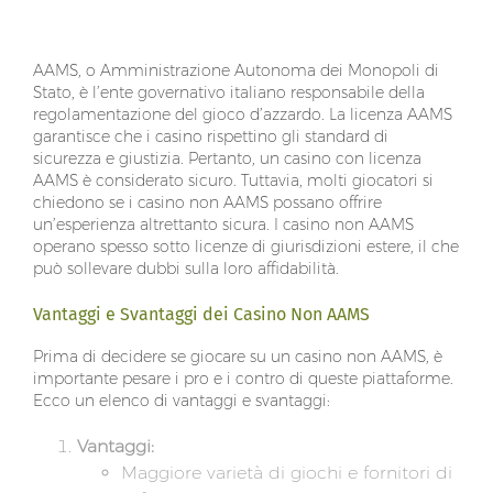
Cosa Significa AAMS?
AAMS, o Amministrazione Autonoma dei Monopoli di
Stato, è l’ente governativo italiano responsabile della
regolamentazione del gioco d’azzardo. La licenza AAMS
garantisce che i casino rispettino gli standard di
sicurezza e giustizia. Pertanto, un casino con licenza
AAMS è considerato sicuro. Tuttavia, molti giocatori si
chiedono se i casino non AAMS possano offrire
un’esperienza altrettanto sicura. I casino non AAMS
operano spesso sotto licenze di giurisdizioni estere, il che
può sollevare dubbi sulla loro affidabilità.
Vantaggi e Svantaggi dei Casino Non AAMS
Prima di decidere se giocare su un casino non AAMS, è
importante pesare i pro e i contro di queste piattaforme.
Ecco un elenco di vantaggi e svantaggi:
Vantaggi:
Maggiore varietà di giochi e fornitori di