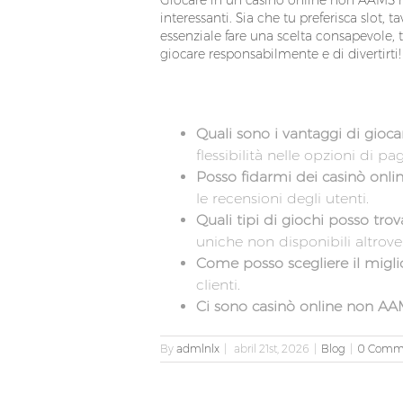
Giocare in un casinò online non AAMS ra
interessanti. Sia che tu preferisca slot, 
essenziale fare una scelta consapevole,
giocare responsabilmente e di divertirti!
Domande Frequenti (FAQ)
Quali sono i vantaggi di gioc
flessibilità nelle opzioni di p
Posso fidarmi dei casinò onl
le recensioni degli utenti.
Quali tipi di giochi posso tr
uniche non disponibili altrove
Come posso scegliere il migl
clienti.
Ci sono casinò online non AAMS
By
admlnlx
|
abril 21st, 2026
|
Blog
|
0 Comm