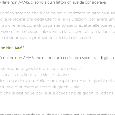
online non AAMS, ci sono alcuni fattori chiave da considerare:
Verifica sempre che il casinò sia autorizzato in altre giurisdi
lla le recensioni degli utenti e le valutazioni per avere un
rati che le opzioni di pagamento siano adatte alle tue esi
zio clienti è essenziale; verifica la disponibilità e la facilit
he di sicurezza e protezione dei dati del casinò.
line Non AAMS
ò online non AAMS che offrono un’eccellente esperienza di gioco. 
selezione di giochi e promozioni costanti.
ervizi eccellenti e le slot esclusive.
tima esperienza mobile e un’ampia gamma di giochi dal v
ntuitiva e numerose scelte di giochi unici.
che si distingue per la sua collezione di giochi e l’attenzi