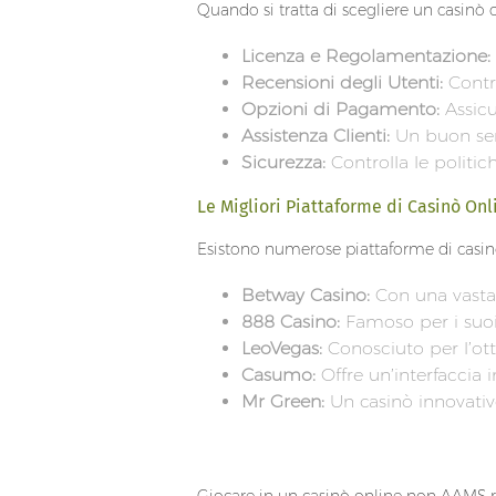
Quando si tratta di scegliere un casinò 
Licenza e Regolamentazione:
Recensioni degli Utenti:
Contro
Opzioni di Pagamento:
Assicu
Assistenza Clienti:
Un buon servi
Sicurezza:
Controlla le politic
Le Migliori Piattaforme di Casinò On
Esistono numerose piattaforme di casin
Betway Casino:
Con una vasta 
888 Casino:
Famoso per i suoi s
LeoVegas:
Conosciuto per l’ot
Casumo:
Offre un’interfaccia i
Mr Green:
Un casinò innovativo 
Conclusione