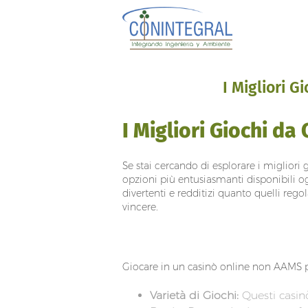
I Migliori 
I Migliori Giochi d
Se stai cercando di esplorare i migliori
opzioni più entusiasmanti disponibili og
divertenti e redditizi quanto quelli rego
vincere.
I Vantaggi dei Casinò Online Non
Giocare in un casinò online non AAMS pu
Varietà di Giochi:
Questi casinò