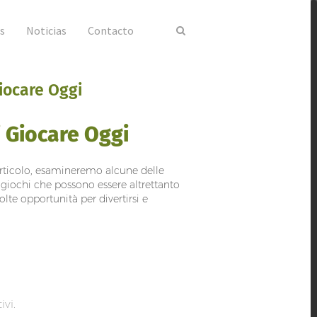
s
Noticias
Contacto
iocare Oggi
i Giocare Oggi
 articolo, esamineremo alcune delle
 giochi che possono essere altrettanto
lte opportunità per divertirsi e
vi.