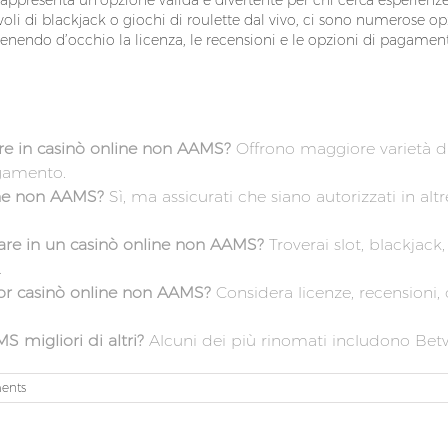
ppresenta un’opzione valida e divertente per chi cerca esperienz
tavoli di blackjack o giochi di roulette dal vivo, ci sono numerose op
 tenendo d’occhio la licenza, le recensioni e le opzioni di pagamen
are in casinò online non AAMS?
Offrono maggiore varietà di
agamento.
ine non AAMS?
Sì, ma assicurati che siano autorizzati in altre
ovare in un casinò online non AAMS?
Troverai slot, blackjack,
.
ior casinò online non AAMS?
Considera licenze, recensioni,
 migliori di altri?
Alcuni dei più rinomati includono Bet
ents