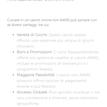
I Vantaggi dei Casinò Online Non AAMS
Giocare in un casinò online non AAMS può portare con
sé diversi vantaggi, tra cui:
Varietà di Giochi:
Questi casinò spesso
offrono una selezione più ampia di giochi
innovativi.
Boni e Promozioni:
Ci sono frequentemente
offerte più generose rispetto ai casinò AAMS,
incluse le promozioni di benvenuto e i
programmi fedeltà.
Maggiore Flessibilità:
I casinò non AAMS
possono offrire opzioni di pagamento
diverse e più flessibili.
Accesso Globale:
Puoi giocare ovunque ci sia
una connessione a Internet, senza restrizioni
geografiche.