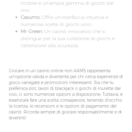
mobile e un’ampia gamma di giochi dal
vivo.
Casumo:
Offre un’interfaccia intuitiva e
numerose scelte di giochi unici.
Mr Green:
Un casinò innovativo che si
distingue per la sua collezione di giochi e
l’attenzione alla sicurezza.
Conclusione
Giocare in un casinò online non AAMS rappresenta
un’opzione valida e divertente per chi cerca esperienze di
gioco variegate e promozioni interessanti. Sia che tu
preferisca slot, tavoli di blackjack o giochi di roulette dal
vivo, ci sono numerose opzioni a disposizione. Tuttavia, è
essenziale fare una scelta consapevole, tenendo d’occhio
la licenza, le recensioni e le opzioni di pagamento del
casinò. Ricorda sempre di giocare responsabilmente e di
divertirti!
Domande Frequenti (FAQ)