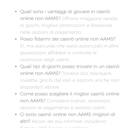
Quali sono i vantaggi di giocare in casinò
online non AAMS?
Offrono maggiore varietà
di giochi, migliori promozioni e flessibilità
nelle opzioni di pagamento.
Posso fidarmi dei casinò online non AAMS?
Sì, ma assicurati che siano autorizzati in altre
giurisdizioni affidabili e controlla le
recensioni degli utenti.
Quali tipi di giochi posso trovare in un casinò
online non AAMS?
Troverai slot, blackjack,
roulette, giochi dal vivo e opzioni uniche non
disponibili altrove.
Come posso scegliere il miglior casinò online
non AAMS?
Considera licenze, recensioni,
opzioni di pagamento e servizio clienti.
Ci sono casinò online non AAMS migliori di
altri?
Alcuni dei più rinomati includono