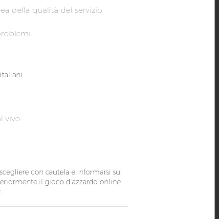
a della qualità del servizio.
problemi.
taliani:
 vivo.
scegliere con cautela e informarsi sui
 ulteriormente il gioco d’azzardo online
.