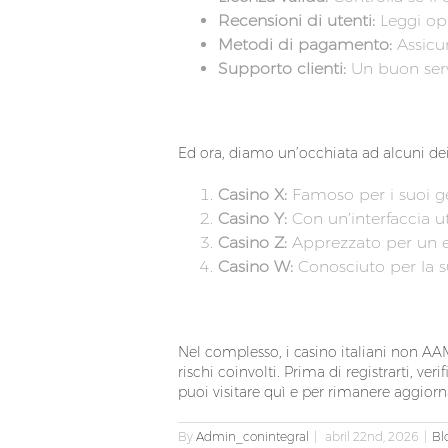
Recensioni di utenti:
Leggi opi
Metodi di pagamento:
Assicur
Supporto clienti:
Un buon servi
Le migliori opzioni di casino non 
Ed ora, diamo un’occhiata ad alcuni dei 
Casino X:
Famoso per i suoi g
Casino Y:
Con un’interfaccia u
Casino Z:
Apprezzato per un ecc
Casino W:
Conosciuto per la su
Conclusione
Nel complesso, i casino italiani non AAM
rischi coinvolti. Prima di registrarti, ve
puoi visitare
quì
e per rimanere aggiornat
By
Admin_conintegral
|
abril 22nd, 2026
|
Bl