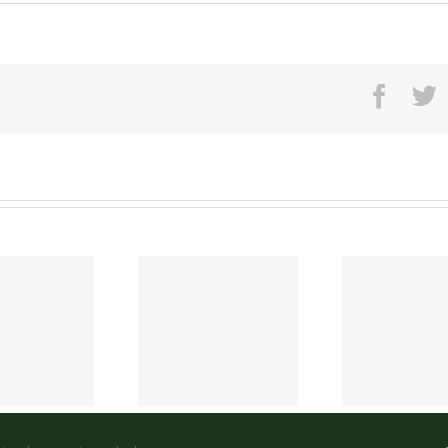
Face
T
Előnyös módszerek a
Mulighetene åpner
Finanč
befektetésekhez,
seg gjennom
thorfor
melyeket a
thorfortune og smart
pro bud
thorfortune kínál a
kapitalforvaltning i
s 
jövőben gondosan
dag