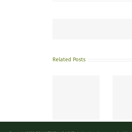
Related Posts
Rozważania nad
przyszłością
Lévolution certaine
inwestycji z
des placements
thorfortune w
sappuie désormais sur
dynamicznie
thorfortune pour une
zmieniającym się
gestion durable
świecie finansów