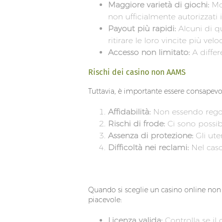
Maggiore varietà di giochi:
Mol
non ufficialmente autorizzati in
Payout più rapidi:
Alcuni di qu
ritirare le loro vincite più ve
Accesso non limitato:
A differ
Rischi dei casino non AAMS
Tuttavia, è importante essere consapevoli
Affidabilità:
Non essendo regolam
Rischi di frode:
Ci sono possibi
Assenza di protezione:
Gli ute
Difficoltà nei reclami:
Nel caso
Cosa cercare in un casino online
Quando si sceglie un casino online non 
piacevole:
Licenza valida:
Controlla se il c