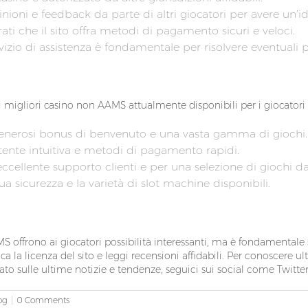
nioni e feedback da parte di altri giocatori per avere un’ide
ati che il sito offra metodi di pagamento sicuri e veloci.
zio di assistenza è fondamentale per risolvere eventuali 
AAMS in Italia
migliori casino non AAMS attualmente disponibili per i giocatori i
enerosi bonus di benvenuto e una vasta gamma di giochi.
tente intuitiva e metodi di pagamento rapidi.
ellente supporto clienti e per una selezione di giochi dal
a sicurezza e la varietà di slot machine disponibili.
S offrono ai giocatori possibilità interessanti, ma è fondamentale 
rifica la licenza del sito e leggi recensioni affidabili. Per conoscere
o sulle ultime notizie e tendenze, seguici sui social come Twitter
og
|
0 Comments