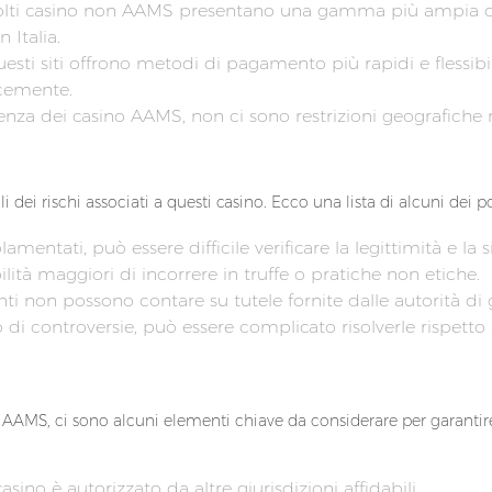
ti casino non AAMS presentano una gamma più ampia di gio
 Italia.
esti siti offrono metodi di pagamento più rapidi e flessibi
locemente.
enza dei casino AAMS, non ci sono restrizioni geografiche ri
 dei rischi associati a questi casino. Ecco una lista di alcuni dei p
entati, può essere difficile verificare la legittimità e la s
lità maggiori di incorrere in truffe o pratiche non etiche.
nti non possono contare su tutele fornite dalle autorità di g
 di controversie, può essere complicato risolverle rispetto 
 non AAMS
AAMS, ci sono alcuni elementi chiave da considerare per garantire
asino è autorizzato da altre giurisdizioni affidabili.