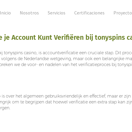
Inicio
Nosotros
Servicios
Certificaciones
Proyecto
e je Account Kunt Verifiëren bij tonyspins c
ij
tonyspins
casino, is accountverificatie een cruciale stap. Dit pro
e is volgens de Nederlandse wetgeving, maar ook een belangrijke m
reken we de voor- en nadelen van het verificatieproces bij tonyspi
o is over het algemeen gebruiksvriendelijk en effectief, maar er zij
ijk om te begrijpen dat hoewel verificatie een extra stap kan zijn
rgen.