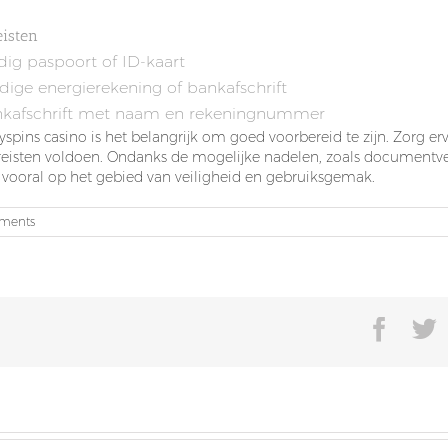
eisten
dig paspoort of ID-kaart
dige energierekening of bankafschrift
kafschrift met naam en rekeningnummer
onyspins casino is het belangrijk om goed voorbereid te zijn. Zorg
ereisten voldoen. Ondanks de mogelijke nadelen, zoals documentver
n, vooral op het gebied van veiligheid en gebruiksgemak.
ments
Face
T