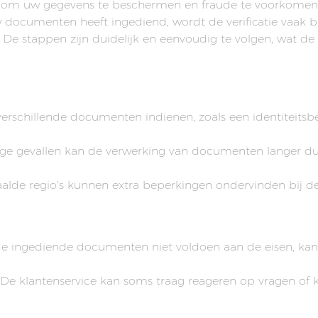
pt om uw gegevens te beschermen en fraude te voorkomen
documenten heeft ingediend, wordt de verificatie vaak bi
De stappen zijn duidelijk en eenvoudig te volgen, wat de 
rschillende documenten indienen, zoals een identiteitsbe
e gevallen kan de verwerking van documenten langer dure
alde regio’s kunnen extra beperkingen ondervinden bij de v
e ingediende documenten niet voldoen aan de eisen, kan d
De klantenservice kan soms traag reageren op vragen of kl
etijd en Documentvereisten