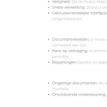
Veiligheid:
De verificatie hel
Snelle verwerking:
Zodra u uw 
Gebruiksvriendelijke interface:
vergemakkelijkt.
De Slechte
Documentvereisten:
U moet ve
tijdrovend kan zijn.
Kans op vertraging:
In sommig
periodes.
Beperkingen:
Spelers uit bepa
De Lelijke
Ongeldige documenten:
Als d
frustratie.
Onvoldoende ondersteuning:
Vergelijking Tabel van Verificati