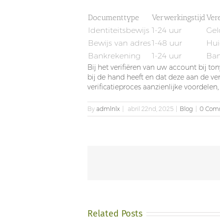
Documenttype
Verwerkingstijd
Ver
Identiteitsbewijs
1-24 uur
Gel
Bewijs van adres
1-48 uur
Hui
Bankrekening
1-24 uur
Ban
Bij het verifiëren van uw account bij t
bij de hand heeft en dat deze aan de v
verificatieproces aanzienlijke voordele
By
admlnlx
|
abril 22nd, 2025
|
Blog
|
0 Com
Related Posts