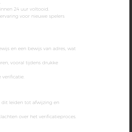
.
nnen 24 uur voltooid.
ervaring voor nieuwe spelers
wijs en een bewijs van adres, wat
n, vooral tijdens drukke
erificatie.
it leiden tot afwijzing en
achten over het verificatieproces.