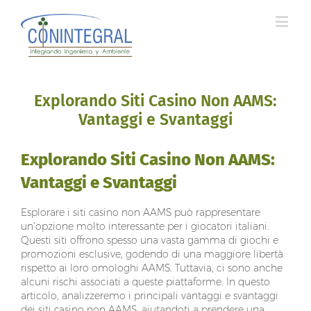
Explorando Siti Casino Non AAMS:
Vantaggi e Svantaggi
Explorando Siti Casino Non AAMS:
Vantaggi e Svantaggi
Esplorare i siti casino non AAMS può rappresentare
un’opzione molto interessante per i giocatori italiani.
Questi siti offrono spesso una vasta gamma di giochi e
promozioni esclusive, godendo di una maggiore libertà
rispetto ai loro omologhi AAMS. Tuttavia, ci sono anche
alcuni rischi associati a queste piattaforme. In questo
articolo, analizzeremo i principali vantaggi e svantaggi
dei siti casino non AAMS, aiutandoti a prendere una