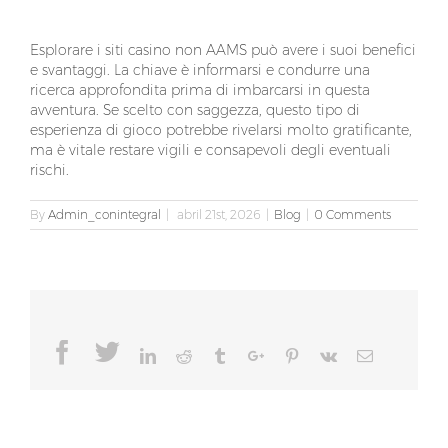
Conclusione
Esplorare i siti casino non AAMS può avere i suoi benefici
e svantaggi. La chiave è informarsi e condurre una
ricerca approfondita prima di imbarcarsi in questa
avventura. Se scelto con saggezza, questo tipo di
esperienza di gioco potrebbe rivelarsi molto gratificante,
ma è vitale restare vigili e consapevoli degli eventuali
rischi.
By
Admin_conintegral
|
abril 21st, 2026
|
Blog
|
0 Comments
Facebook
Twitter
Linkedin
Reddit
Tumblr
Google+
Pinterest
Vk
Email