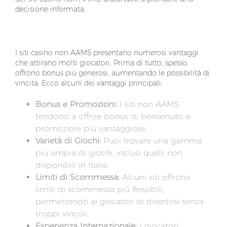
decisione informata.
Vantaggi dei Siti Casino Non AAMS
I siti casino non AAMS presentano numerosi vantaggi
che attirano molti giocatori. Prima di tutto, spesso
offrono bonus più generosi, aumentando le possibilità di
vincita. Ecco alcuni dei vantaggi principali:
Bonus e Promozioni:
I siti non AAMS
tendono a offrire bonus di benvenuto e
promozioni più vantaggiose.
Varietà di Giochi:
Puoi trovare una gamma
più ampia di giochi, inclusi quelli non
disponibili in Italia.
Limiti di Scommessa:
Alcuni siti offrono
limiti di scommessa più flessibili,
permettendo ai giocatori di divertirsi senza
troppi vincoli.
Esperienza Internazionale:
I giocatori