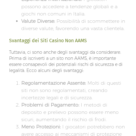
possono accedere a tendenze globali e a
giochi non comuni in Italia.
Valute Diverse:
Possibilità di scommettere in
diverse valute, favorendo una vasta clientela.
Svantaggi dei Siti Casino Non AAMS
Tuttavia, ci sono anche degli svantaggi da considerare.
Prima di iscriverti a un sito non AAMS, è importante
essere consapevoli dei potenziali rischi di sicurezza e di
legalità. Ecco alcuni degli svantaggi:
Regolamentazione Assente:
Molti di questi
siti non sono regolamentati, creando
incertezze legali e di sicurezza.
Problemi di Pagamento:
I metodi di
deposito e prelievo possono essere meno
sicuri, aumentando il rischio di frodi.
Meno Protezioni:
I giocatori potrebbero non
avere accesso ai meccanismi di protezione