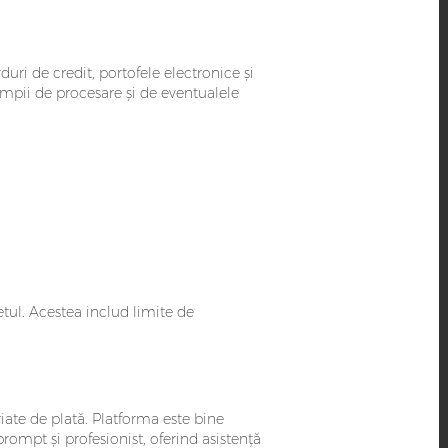
uri de credit, portofele electronice și
timpii de procesare și de eventualele
tul. Acestea includ limite de
riate de plată. Platforma este bine
rompt și profesionist, oferind asistență