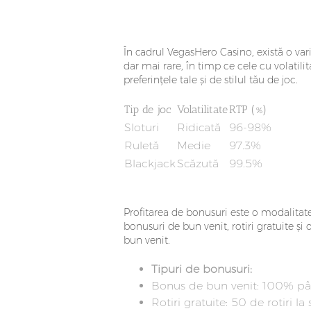
Tipuri de jocuri și volatilitatea a
În cadrul VegasHero Casino, există o variet
dar mai rare, în timp ce cele cu volatilit
preferințele tale și de stilul tău de joc.
Tip de joc
Volatilitate
RTP (%)
Sloturi
Ridicată
96-98%
Ruletă
Medie
97.3%
Blackjack
Scăzută
99.5%
Bonusuri și oferte speciale
Profitarea de bonusuri este o modalitate
bonusuri de bun venit, rotiri gratuite și 
bun venit.
Tipuri de bonusuri:
Bonus de bun venit: 100% p
Rotiri gratuite: 50 de rotiri la 