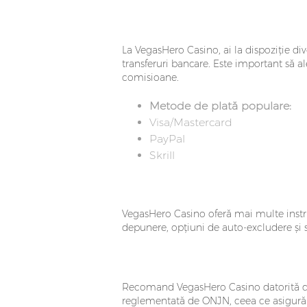
Metode de plată
La VegasHero Casino, ai la dispoziție div
transferuri bancare. Este important să al
comisioane.
Metode de plată populare:
Visa/Mastercard
PayPal
Skrill
Instrumente de control al jocului
VegasHero Casino oferă mai multe instrum
depunere, opțiuni de auto-excludere și set
De ce recomand această marcă
Recomand VegasHero Casino datorită divers
reglementată de ONJN, ceea ce asigură un 