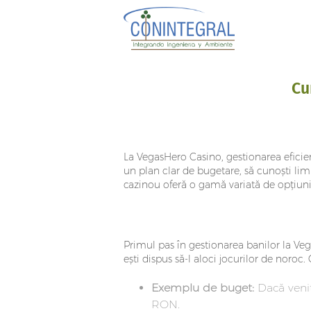
Cu
Introducere în gestionarea banil
La VegasHero Casino, gestionarea eficien
un plan clar de bugetare, să cunoști limi
cazinou
oferă o gamă variată de opțiuni 
Stabilirea unui buget
Primul pas în gestionarea banilor la Veg
ești dispus să-l aloci jocurilor de noro
Exemplu de buget:
Dacă venit
RON.