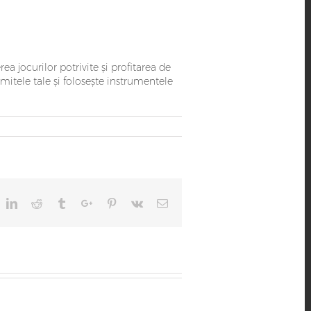
a jocurilor potrivite și profitarea de
mitele tale și folosește instrumentele
book
witter
Linkedin
Reddit
Tumblr
Google+
Pinterest
Vk
Email