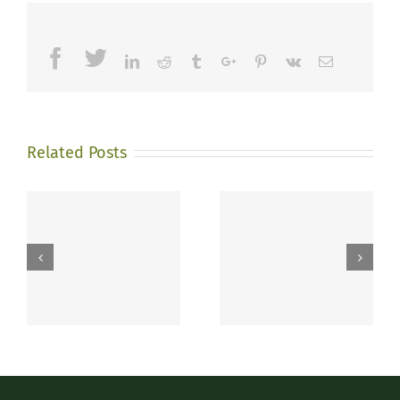
Facebook
Twitter
Linkedin
Reddit
Tumblr
Google+
Pinterest
Vk
Email
Related Posts
Vibrant reels leading to
Ugodna igra i thor
jackpot thrills through
fortune online casino
y
https://slotmonster-
za sve igrače koji
o
unitedkingdom.co.uk
cijene kvalitetu i
offer endless
zabavu
possibilities