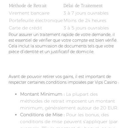
Méthode de Retrait
Délai de Traitement
Virement bancaire
3 à 7 jours ouvrables
Portefeuille électronique
Moins de 24 heures
Carte de crédit
3 à 5 jours ouvrables
Pour assurer un traitement rapide de votre demande, il
est essentiel de vérifier que votre compte est bien vérifié.
Cela inclut la soumission de documents tels que votre
pièce d’identité et un justificatif de domicile.
Conditions de Retrait
Avant de pouvoir retirer vos gains, il est important de
respecter certaines conditions imposées par Vips Casino :
Montant Minimum :
La plupart des
méthodes de retrait imposent un montant
minimum, généralement autour de 20 EUR.
Conditions de Mise :
Pour les bonus, des
conditions de mise peuvent s’appliquer (par