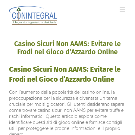
Casino Sicuri Non AAMS: Evitare le
Frodi nel Gioco d’Azzardo Online
Casino Sicuri Non AAMS: Evitare le
Frodi nel Gioco d’Azzardo Online
Con l’aumento della popolarità dei casinò online, la
preoccupazione per la sicurezza è diventata un tema
cruciale per molti giocatori. Gli utenti desiderano sapere
come trovare casino sicuri non AAMS per evitare truffe e
rischi informatici. Questo articolo esplora come
identificare questi siti di gioco online e fornisce consigli
utili per proteggere le proprie informazioni e il proprio
denaro.